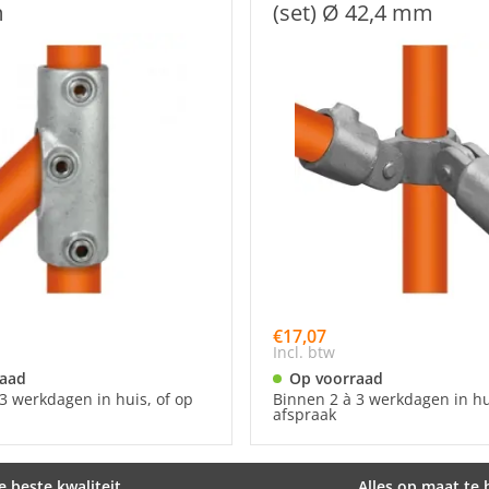
m
(set) Ø 42,4 mm
€17,07
Incl. btw
raad
Op voorraad
3 werkdagen in huis, of op
Binnen 2 à 3 werkdagen in hu
afspraak
e beste kwaliteit
Alles op maat te 