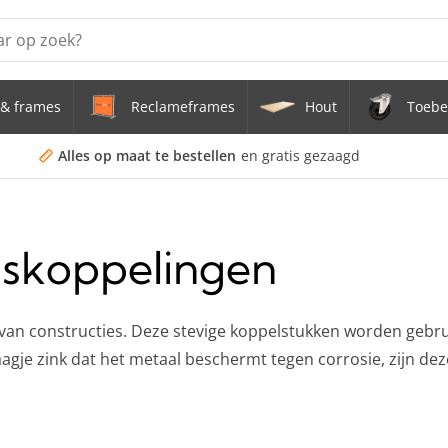
& frames
Reclameframes
Hout
Toebe
erstel tafel uit buis Ø 33,7 mm zwenkwielen Ø 75 mm
doekframe (zonder spandoek) uit gegalvaniseerde stalen bu
Alles op maat te bestellen
en gratis gezaagd
uis staal Ø 21,3 mm
iskoppelingen
s Staal Ø 21,3 mm
s Ø 21,3 mm
 van constructies. Deze stevige koppelstukken worden gebru
aagje zink dat het metaal beschermt tegen corrosie, zijn d