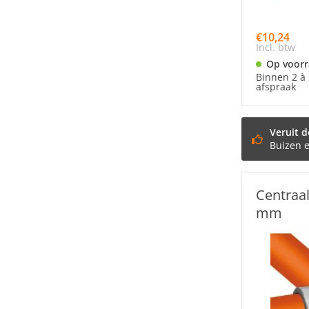
€10,24
Incl. btw
Op voor
Binnen 2 à 
afspraak
Veruit d
Buizen 
Centraal
mm