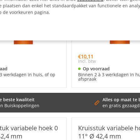
e plaatsen dan enkel het standaardpakket van functionele en analy
op de voorkeuren pagina.
€10,11
Incl. btw
raad
Op voorraad
3 werkdagen in huis, of op
Binnen 2 à 3 werkdagen in hu
afspraak
e beste kwaliteit
Alles op maat te 
en Buiskoppelingen
en gratis gezaagd
tuk variabele hoek 0
Kruisstuk variabele h
 42,4 mm
11° Ø 42,4 mm