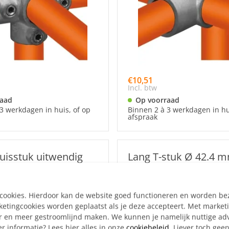
€10,51
Incl. btw
raad
Op voorraad
3 werkdagen in huis, of op
Binnen 2 à 3 werkdagen in hu
afspraak
uisstuk uitwendig
Lang T-stuk Ø 42.4 
2,4 mm
e cookies. Hierdoor kan de website goed functioneren en worden b
tingcookies worden geplaatst als je deze accepteert. Met market
er en meer gestroomlijnd maken. We kunnen je namelijk nuttige ad
r informatie? Lees hier alles in onze
cookiebeleid
. Liever toch gee