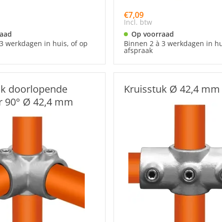
€7,09
Incl. btw
raad
Op voorraad
3 werkdagen in huis, of op
Binnen 2 à 3 werkdagen in hu
afspraak
k doorlopende
Kruisstuk Ø 42,4 mm
r 90° Ø 42,4 mm