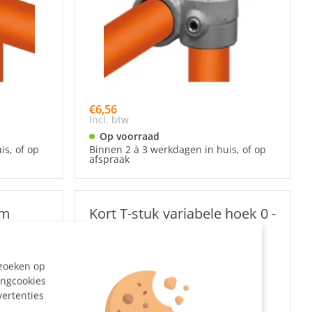
€6,56
Incl. btw
Op voorraad
is, of op
Binnen 2 à 3 werkdagen in huis, of op
afspraak
mm
Kort T-stuk variabele hoek 0 -
11° Ø 42,4 mm
ezoeken op
ingcookies
vertenties
n