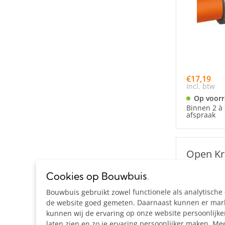
€17,19
Incl. btw
Op voor
Binnen 2 à 
afspraak
Open Kr
90° Ø 4
Cookies op Bouwbuis
.
Bouwbuis gebruikt zowel functionele als analytisch
de website goed gemeten. Daarnaast kunnen er marke
kunnen wij de ervaring op onze website persoonlijk
laten zien en zo je ervaring persoonlijker maken. Mee