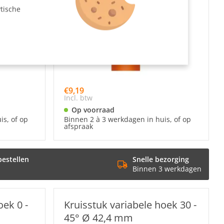
tische
€9,19
Incl. btw
Op voorraad
is, of op
Binnen 2 à 3 werkdagen in huis, of op
afspraak
bestellen
Snelle bezorging
Binnen 3 werkdagen
oek 0 -
Kruisstuk variabele hoek 30 -
45° Ø 42,4 mm