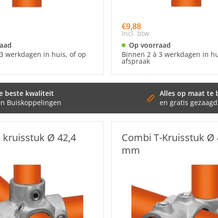
€9,88
Incl. btw
raad
Op voorraad
3 werkdagen in huis, of op
Binnen 2 à 3 werkdagen in hu
afspraak
e beste kwaliteit
Alles op maat te 
en Buiskoppelingen
en gratis gezaagd
 kruisstuk Ø 42,4
Combi T-Kruisstuk Ø 
mm