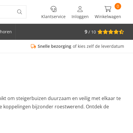
0
Klantservice
Inloggen
Winkelwagen
9
horen
/ 10
is Ø 33.7
Snelle bezorging
of kies zelf de leverdatum
ikt om steigerbuizen duurzaam en veilig met elkaar te
eze koppelingen bijzonder roestwerend. Ontdek de