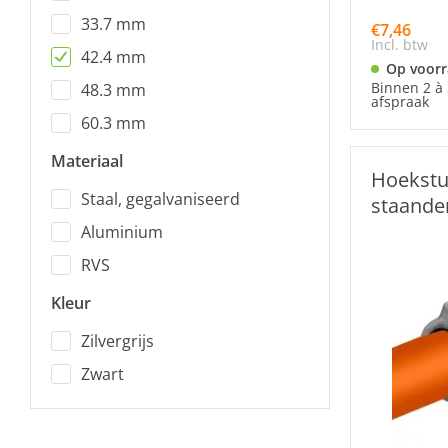
33.7 mm
€7,46
Incl. btw
42.4 mm
Op voor
Binnen 2 à 
48.3 mm
afspraak
60.3 mm
Materiaal
Hoekstu
Staal, gegalvaniseerd
staande
Aluminium
RVS
Kleur
Zilvergrijs
Zwart