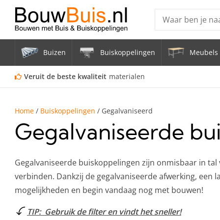
Producten
Buizen
Buiskoppelingen
Meubels 
Steigerbuis ond
Vrijstaand Span
Veruit de beste kwaliteit
materialen
mm
Zwarte steigerb
Home
/
Buiskoppelingen
/
Gegalvaniseerd
Gegalvaniseerde bu
Constructiebui
Aluminium Bui
Gegalvaniseerde buiskoppelingen zijn onmisbaar in tal
verbinden. Dankzij de gegalvaniseerde afwerking, een l
mogelijkheden en begin vandaag nog met bouwen!
TIP: Gebruik de filter en vindt het sneller!