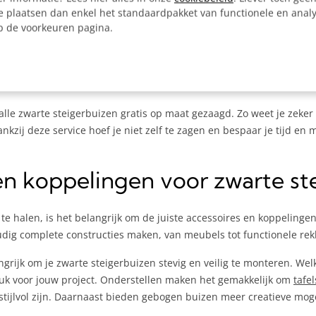
e plaatsen dan enkel het standaardpakket van functionele en analy
op de voorkeuren pagina.
owel staal als aluminium. Stalen buizen bieden maximale stevigheid
estendig, wat ze geschikt maakt voor projecten waarbij gewicht ee
lle zwarte steigerbuizen gratis op maat gezaagd. Zo weet je zeker
kzij deze service hoef je niet zelf te zagen en bespaar je tijd en 
 en koppelingen voor zwarte st
te halen, is het belangrijk om de juiste accessoires en koppeling
dig complete constructies maken, van meubels tot functionele rek
ngrijk om je zwarte steigerbuizen stevig en veilig te monteren. Welk
stuk voor jouw project. Onderstellen maken het gemakkelijk om
tafel
 stijlvol zijn. Daarnaast bieden gebogen buizen meer creatieve mog