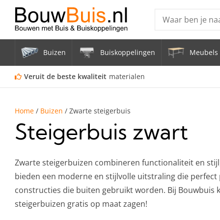
Producten
Buizen
Buiskoppelingen
Meubels 
Steigerbuis ond
Vrijstaand Span
Veruit de beste kwaliteit
materialen
mm
Zwarte steigerb
Home
/
Buizen
/
Zwarte steigerbuis
Steigerbuis zwart
Constructiebui
Aluminium Bui
Zwarte steigerbuizen combineren functionaliteit en stij
bieden een moderne en stijlvolle uitstraling die perfec
constructies die buiten gebruikt worden. Bij Bouwbuis k
steigerbuizen gratis op maat zagen!