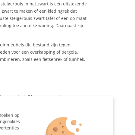
 steigerbuis in het zwart is een uitstekende
 zwart te maken of een kledingrek dat
uste steigerbuis zwart tafel of een op maat
aling toe aan elke woning. Daarnaast zijn
 tuinmeubels die bestand zijn tegen
bieden voor een overkapping of pergola.
mbineren, zoals een fietsenrek of tuinhek.
 jouw project. Of je nu een grote
ezoeken op
ingcookies
als de populaire steigerbuis zwart 42 mm
vertenties
n