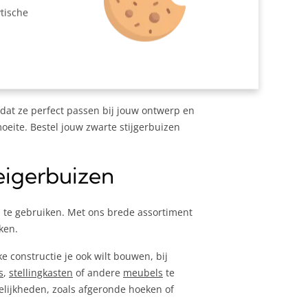
tische
 en zijn ideaal voor zware constructies.
n rol speelt. Een steigerbuis van aluminium
 dat ze perfect passen bij jouw ontwerp en
moeite. Bestel jouw zwarte stijgerbuizen
eigerbuizen
en te gebruiken. Met ons brede assortiment
ken.
e constructie je ook wilt bouwen, bij
s
,
stellingkasten
of andere
meubels
te
elijkheden, zoals afgeronde hoeken of