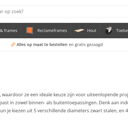
& frames
Reclameframes
Hout
Toebe
erstel tafel uit buis Ø 33,7 mm zwenkwielen Ø 75 mm
doekframe (zonder spandoek) uit gegalvaniseerde stalen bu
Alles op maat te bestellen
en gratis gezaagd
uis staal Ø 21,3 mm
s Staal Ø 21,3 mm
s Ø 21,3 mm
l, waardoor ze een ideale keuze zijn voor uiteenlopende pro
t past in zowel binnen- als buitentoepassingen. Denk aan ind
un je kiezen uit 5 verschillende diameters zwart stalen, en