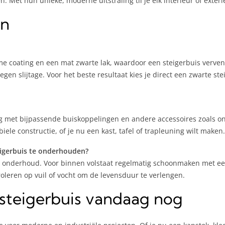
 Met hun unieke, moderne uitstraling til je elk interieur of exter
en
e coating en een mat zwarte lak, waardoor een steigerbuis verven 
tegen slijtage. Voor het beste resultaat kies je direct een zwarte s
g met bijpassende buiskoppelingen en andere accessoires zoals on
ele constructie, of je nu een kast, tafel of trapleuning wilt maken.
eigerbuis te onderhouden?
ig onderhoud. Voor binnen volstaat regelmatig schoonmaken met 
roleren op vuil of vocht om de levensduur te verlengen.
 steigerbuis vandaag nog