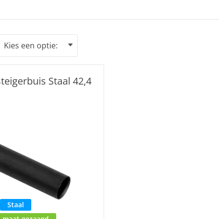
teigerbuis Staal 42,4
Staal
p maat gezaagd