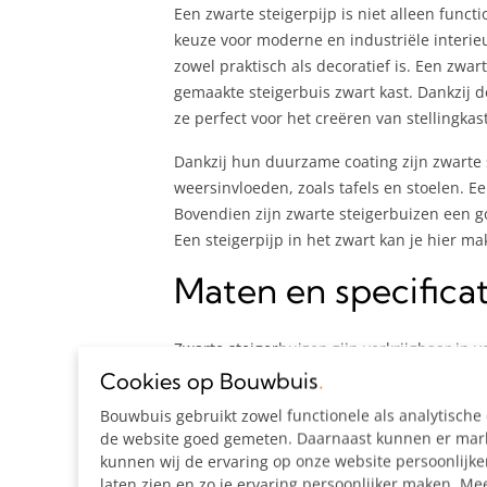
Een zwarte steigerpijp is niet alleen funct
keuze voor moderne en industriële interie
zowel praktisch als decoratief is. Een zwa
gemaakte steigerbuis zwart kast. Dankzij 
ze perfect voor het creëren van stellingkast
Dankzij hun duurzame coating zijn zwarte s
weersinvloeden, zoals tafels en stoelen. E
Bovendien zijn zwarte steigerbuizen een go
Een steigerpijp in het zwart kan je hier mak
Maten en specificat
Zwarte steigerbuizen zijn verkrijgbaar in v
constructie of een klein interieurdetail wilt
Cookies op Bouwbuis
.
Bouwbuis gebruikt zowel functionele als analytisch
Hoe dik moet een steigerbuis zijn?
de website goed gemeten. Daarnaast kunnen er marke
De dikte van de steigerbuis hangt af van d
kunnen wij de ervaring op onze website persoonlijk
ideaal. Bij ons kun je kiezen uit 9 verschil
laten zien en zo je ervaring persoonlijker maken. Mee