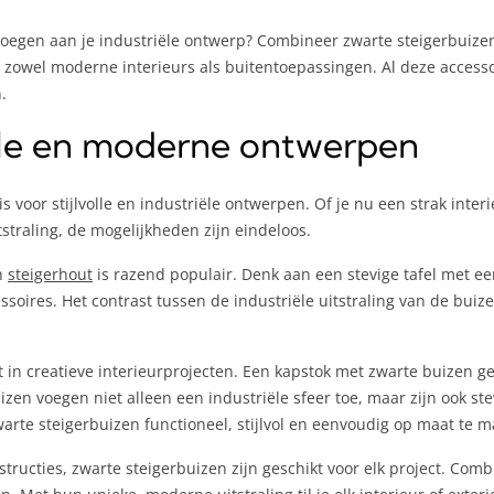
voegen aan je industriële ontwerp? Combineer zwarte steigerbuizen
 in zowel moderne interieurs als buitentoepassingen. Al deze acces
.
riële en moderne ontwerpen
s voor stijlvolle en industriële ontwerpen. Of je nu een strak inter
straling, de mogelijkheden zijn eindeloos.
n
steigerhout
is razend populair. Denk aan een stevige tafel met e
soires. Het contrast tussen de industriële uitstraling van de bui
 in creatieve interieurprojecten. Een kapstok met zwarte buizen g
izen voegen niet alleen een industriële sfeer toe, maar zijn ook s
warte steigerbuizen functioneel, stijlvol en eenvoudig op maat te 
ructies, zwarte steigerbuizen zijn geschikt voor elk project. Com