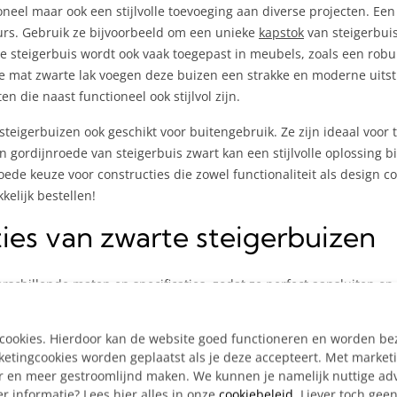
ioneel maar ook een stijlvolle toevoeging aan diverse projecten. Een
urs. Gebruik ze bijvoorbeeld om een unieke
kapstok
van steigerbuis
rte steigerbuis wordt ook vaak toegepast in meubels, zoals een robu
de mat zwarte lak voegen deze buizen een strakke en moderne uitstr
en die naast functioneel ook stijlvol zijn.
teigerbuizen ook geschikt voor buitengebruik. Ze zijn ideaal voor
en gordijnroede van steigerbuis zwart kan een stijlvolle oplossing 
ede keuze voor constructies die zowel functionaliteit als design co
kelijk bestellen!
ies van zwarte steigerbuizen
erschillende maten en specificaties, zodat ze perfect aansluiten op
 maken, er is altijd een geschikte optie.
e cookies. Hierdoor kan de website goed functioneren en worden b
tingcookies worden geplaatst als je deze accepteert. Met market
e toepassing. Voor een stevige kapstok of tafel is een diameter zo
er en meer gestroomlijnd maken. We kunnen je namelijk nuttige ad
lende diameteropties, zodat je altijd de juiste maat vindt.
r informatie? Lees hier alles in onze
cookiebeleid
. Liever toch gee