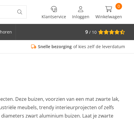
0
Klantservice
Inloggen
Winkelwagen
9
horen
/ 10
is Ø 33.7
Snelle bezorging
of kies zelf de leverdatum
jecten. Deze buizen, voorzien van een mat zwarte lak,
ustriële meubels, trendy interieurprojecten of zelfs
 4 diameters zwart aluminium buizen. Laat je zwarte