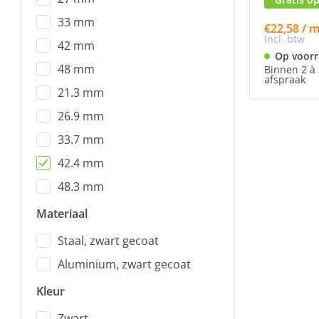
33 mm
€22,58 / 
Incl. btw
42 mm
Op voor
48 mm
Binnen 2 à 
afspraak
21.3 mm
26.9 mm
33.7 mm
42.4 mm
48.3 mm
Materiaal
Staal, zwart gecoat
Aluminium, zwart gecoat
Kleur
Zwart