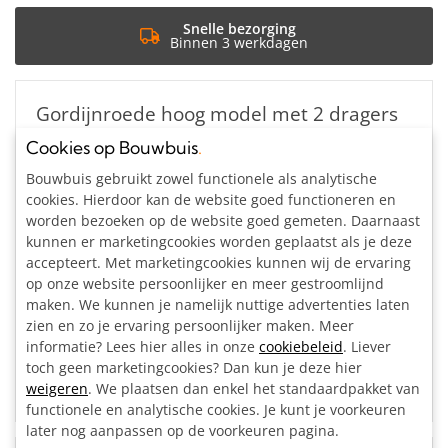
Snelle bezorging
Binnen 3 werkdagen
Gordijnroede hoog model met 2 dragers
uit steigerbuis Ø 33,7 mm
Cookies op Bouwbuis
.
Bouwbuis gebruikt zowel functionele als analytische
cookies. Hierdoor kan de website goed functioneren en
worden bezoeken op de website goed gemeten. Daarnaast
kunnen er marketingcookies worden geplaatst als je deze
accepteert. Met marketingcookies kunnen wij de ervaring
op onze website persoonlijker en meer gestroomlijnd
Bouwpakket
Ø 33,7
Op maat
maken. We kunnen je namelijk nuttige advertenties laten
zien en zo je ervaring persoonlijker maken. Meer
Vanaf: €40,83
informatie? Lees hier alles in onze
cookiebeleid
. Liever
Incl. btw
toch geen marketingcookies? Dan kun je deze hier
Op voorraad
weigeren
. We plaatsen dan enkel het standaardpakket van
Binnen 2 à 3 werkdagen in huis, of op afspraak
functionele en analytische cookies. Je kunt je voorkeuren
later nog aanpassen op de voorkeuren pagina.