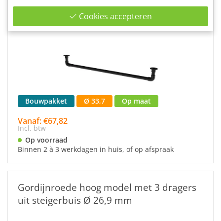
Gordijnroede hoog model met 2 dragers
Cookies accepteren
uit zwarte buis Ø 33,7 mm
Bouwpakket
Ø 33,7
Op maat
Vanaf: €67,82
Incl. btw
Op voorraad
Binnen 2 à 3 werkdagen in huis, of op afspraak
Gordijnroede hoog model met 3 dragers
uit steigerbuis Ø 26,9 mm