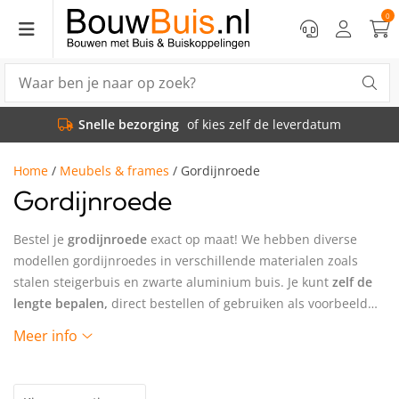
0
Snelle bezorging
of kies zelf de leverdatum
Home
/
Meubels & frames
/
Gordijnroede
Gordijnroede
Bestel je
grodijnroede
exact op maat! We hebben diverse
modellen gordijnroedes in verschillende materialen zoals
stalen steigerbuis en zwarte aluminium buis. Je kunt
zelf de
lengte bepalen,
direct bestellen of gebruiken als voorbeeld
voor jouw eigen ontwerp.
Meer info