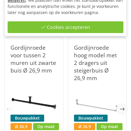
weigeren
. We plaatsen dan enkel het standaardpakket van
Gerelateerde
producten
functionele en analytische cookies. Je kunt je voorkeuren
later nog aanpassen op de voorkeuren pagina.
Misschien komen één van deze steigerbuis
producten jouw nog beter van pas:
Cookies accepteren
Gordijnroede
Gordijnroede
voor tussen 2
hoog model met
muren uit zwarte
2 dragers uit
buis Ø 26,9 mm
steigerbuis Ø
26,9 mm
Bouwpakket
Bouwpakket
Ø 26,9
Op maat
Ø 26,9
Op maat