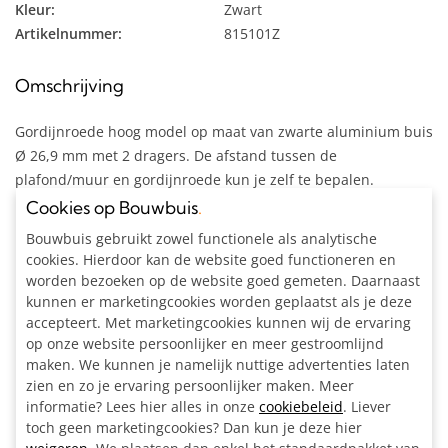
Kleur:
Zwart
Artikelnummer:
815101Z
Omschrijving
Gordijnroede hoog model op maat van zwarte aluminium buis
Ø 26,9 mm met 2 dragers. De afstand tussen de
plafond/muur en gordijnroede kun je zelf te bepalen.
Cookies op Bouwbuis
.
Inclusief:
Bouwbuis gebruikt zowel functionele als analytische
Alle materialen op maat gezaagd
cookies. Hierdoor kan de website goed functioneren en
2x Ronde wand/plafond/voetplaat zwart Ø 26,9 mm
worden bezoeken op de website goed gemeten. Daarnaast
2x Kniestuk zwart Ø 26,9 mm
kunnen er marketingcookies worden geplaatst als je deze
1x Inbussleutel voor buiskoppeling Ø 26,9 - Ø 33,7 mm
accepteert. Met marketingcookies kunnen wij de ervaring
Bouwtekening
op onze website persoonlijker en meer gestroomlijnd
maken. We kunnen je namelijk nuttige advertenties laten
zien en zo je ervaring persoonlijker maken. Meer
informatie? Lees hier alles in onze
cookiebeleid
. Liever
toch geen marketingcookies? Dan kun je deze hier
Ook interessant