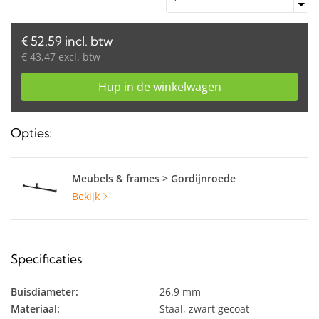
€ 52,59 incl. btw
€ 43,47 excl. btw
Hup in de winkelwagen
Opties:
Meubels & frames > Gordijnroede
Bekijk
Specificaties
Buisdiameter:
26.9 mm
Materiaal:
Staal, zwart gecoat