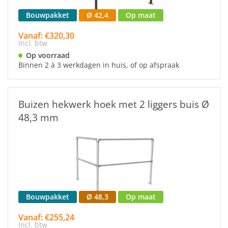
Bouwpakket
Ø 42,4
Op maat
Vanaf: €320,30
Incl. btw
Op voorraad
Binnen 2 à 3 werkdagen in huis, of op afspraak
Buizen hekwerk hoek met 2 liggers buis Ø
48,3 mm
Bouwpakket
Ø 48,3
Op maat
Vanaf: €255,24
Incl. btw