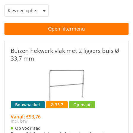
geheel zelf op maat te configureren.
Open filtermenu
Buizen hekwerk vlak met 2 liggers buis Ø
33,7 mm
Bouwpakket
Ø 33,7
Op maat
Vanaf: €93,76
Incl. btw
Op voorraad