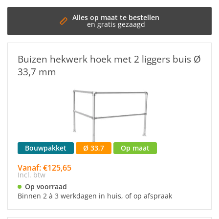
Snelle 
Binnen 3
Buizen hekwerk hoek met 2 liggers buis Ø
33,7 mm
Bouwpakket
Ø 33,7
Op maat
Vanaf: €125,65
Incl. btw
Op voorraad
Binnen 2 à 3 werkdagen in huis, of op afspraak