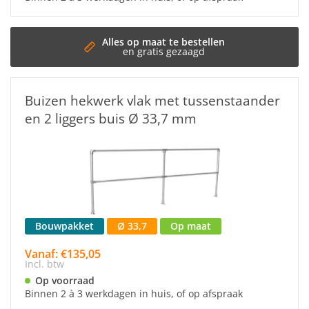
Snelle 
Binnen 3
Buizen hekwerk vlak met tussenstaander
en 2 liggers buis Ø 33,7 mm
Bouwpakket
Ø 33,7
Op maat
Vanaf: €135,05
Incl. btw
Op voorraad
Binnen 2 à 3 werkdagen in huis, of op afspraak