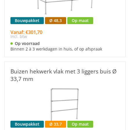
Bouwpakket
Ø 48,3
Op maat
Vanaf: €301,70
Incl. btw
Op voorraad
Binnen 2 à 3 werkdagen in huis, of op afspraak
Buizen hekwerk vlak met 3 liggers buis Ø
33,7 mm
Bouwpakket
Ø 33,7
Op maat