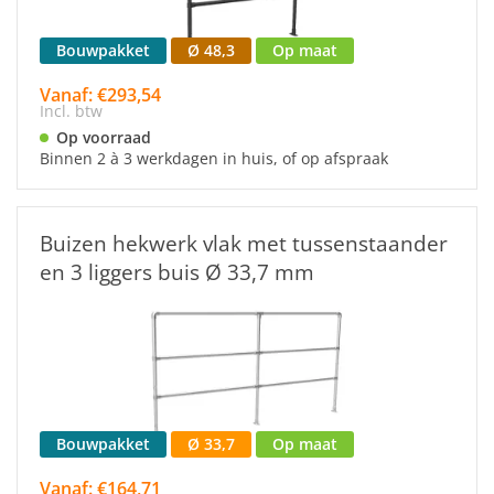
Bouwpakket
Ø 48,3
Op maat
Vanaf: €293,54
Incl. btw
Op voorraad
Binnen 2 à 3 werkdagen in huis, of op afspraak
Buizen hekwerk vlak met tussenstaander
en 3 liggers buis Ø 33,7 mm
Bouwpakket
Ø 33,7
Op maat
Vanaf: €164,71