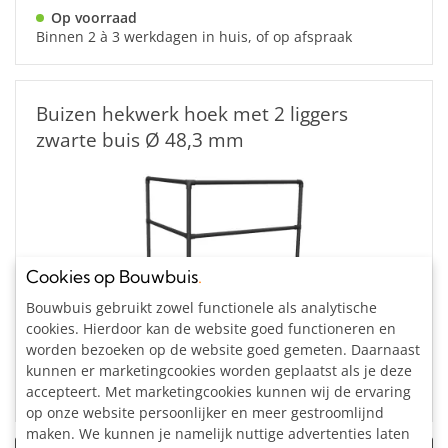
Op voorraad
Binnen 2 à 3 werkdagen in huis, of op afspraak
Buizen hekwerk hoek met 2 liggers
zwarte buis Ø 48,3 mm
Cookies op Bouwbuis
.
Bouwpakket
Ø 48,3
Op maat
Bouwbuis gebruikt zowel functionele als analytische
cookies. Hierdoor kan de website goed functioneren en
Vanaf: €348,56
worden bezoeken op de website goed gemeten. Daarnaast
Incl. btw
kunnen er marketingcookies worden geplaatst als je deze
Op voorraad
accepteert. Met marketingcookies kunnen wij de ervaring
Binnen 2 à 3 werkdagen in huis, of op afspraak
op onze website persoonlijker en meer gestroomlijnd
maken. We kunnen je namelijk nuttige advertenties laten