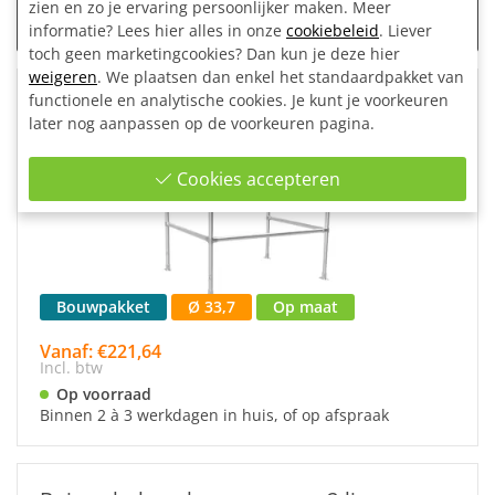
zien en zo je ervaring persoonlijker maken. Meer
Snelle 
Binnen 3
informatie? Lees hier alles in onze
cookiebeleid
. Liever
toch geen marketingcookies? Dan kun je deze hier
weigeren
. We plaatsen dan enkel het standaardpakket van
functionele en analytische cookies. Je kunt je voorkeuren
Buizen hekwerk trapgat met 2 liggers
later nog aanpassen op de voorkeuren pagina.
buis Ø 33,7 mm
Cookies accepteren
Bouwpakket
Ø 33,7
Op maat
Vanaf: €221,64
Incl. btw
Op voorraad
Binnen 2 à 3 werkdagen in huis, of op afspraak