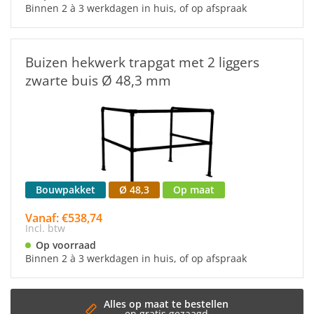
Binnen 2 à 3 werkdagen in huis, of op afspraak
Buizen hekwerk trapgat met 2 liggers
zwarte buis Ø 48,3 mm
Bouwpakket
Ø 48,3
Op maat
Vanaf: €538,74
Incl. btw
Op voorraad
Binnen 2 à 3 werkdagen in huis, of op afspraak
Snelle 
Binnen 3