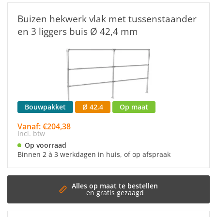
Buizen hekwerk vlak met tussenstaander
en 3 liggers buis Ø 42,4 mm
Bouwpakket
Ø 42,4
Op maat
Vanaf: €204,38
Incl. btw
Op voorraad
Binnen 2 à 3 werkdagen in huis, of op afspraak
Snelle 
Binnen 3