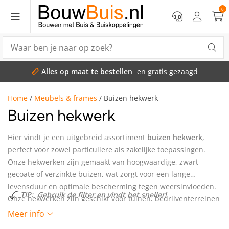
0
gezaagd
Snelle bezorging
of k
Home
/
Meubels & frames
/
Buizen hekwerk
Buizen hekwerk
Hier vindt je een uitgebreid assortiment
buizen hekwerk
,
perfect voor zowel particuliere als zakelijke toepassingen.
Onze hekwerken zijn gemaakt van hoogwaardige, zwart
gecoate of verzinkte buizen, wat zorgt voor een lange
levensduur en optimale bescherming tegen weersinvloeden.
TIP: Gebruik de filter en vindt het sneller!
Onze hekwerken zijn geschikt voor tuinen, bedrijventerreinen
en openbare ruimtes. Kies uit onze
bouwpakketten
of
Meer info
selecteer de filter
"Zelf samenstellen"
om je buizen hekwerk