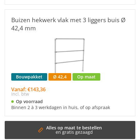
Buizen hekwerk vlak met 3 liggers buis Ø
42,4 mm
Bouwpakket
Ø 42,4
Op maat
Vanaf: €143,36
Incl. btw
Op voorraad
Binnen 2 à 3 werkdagen in huis, of op afspraak
Snelle 
Binnen 3