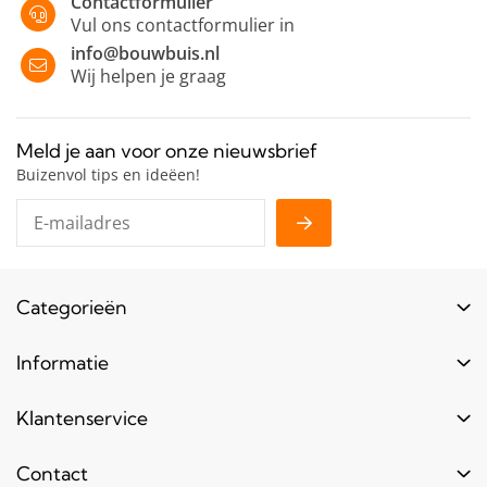
Contactformulier
Vul ons contactformulier in
info@bouwbuis.nl
Wij helpen je graag
Meld je aan voor onze nieuwsbrief
Buizenvol tips en ideëen!
Categorieën
Buizen
Informatie
Buiskoppelingen
Login
Klantenservice
Hout
Levertijd
Toebehoren
Contact
Contact
Bestel informatie