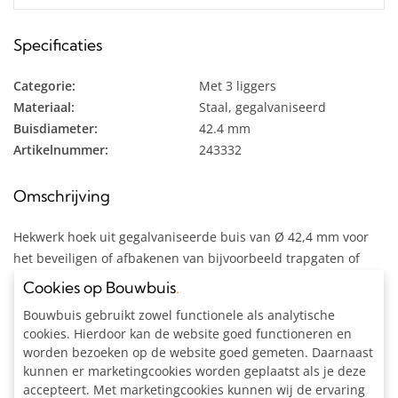
Specificaties
Categorie:
Met 3 liggers
Materiaal:
Staal, gegalvaniseerd
Buisdiameter:
42.4 mm
Artikelnummer:
243332
Omschrijving
Hekwerk hoek uit gegalvaniseerde buis van Ø 42,4 mm voor
het beveiligen of afbakenen van bijvoorbeeld trapgaten of
bordessen.
Cookies op Bouwbuis
.
Inclusief:
Bouwbuis gebruikt zowel functionele als analytische
cookies. Hierdoor kan de website goed functioneren en
Alle materialen op maat gezaagd
worden bezoeken op de website goed gemeten. Daarnaast
2x Kniestuk Ø 42,4 mm
kunnen er marketingcookies worden geplaatst als je deze
2x 3-weg Hoekstuk Ø 42,4 mm
accepteert. Met marketingcookies kunnen wij de ervaring