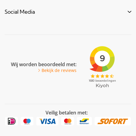
Meubels & frames
Over ons
Blogs & laatste nieuws
info@bouwbuis.nl
Social Media
Reclameframes
Retourneren
Veel gestelde vragen
Facebook
Youtube
Pinterest
LinkedIn
Wij worden beoordeeld met:
Bekijk de reviews
Veilig betalen met: