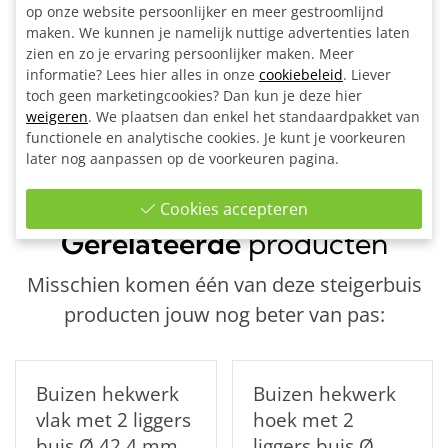
4x Kort T-stuk Ø 42,4 mm
op onze website persoonlijker en meer gestroomlijnd
2x Hoekstuk doorlopende staander 90° Ø 42,4 mm
maken. We kunnen je namelijk nuttige advertenties laten
3x Voetplaat ovaal Ø 42,4 mm
zien en zo je ervaring persoonlijker maken. Meer
informatie? Lees hier alles in onze
1x Inbussleutel voor buiskoppeling Ø 42,4 - Ø 48,3 - Ø
cookiebeleid
. Liever
toch geen marketingcookies? Dan kun je deze hier
60,3 mm
weigeren
. We plaatsen dan enkel het standaardpakket van
Bouwtekening
functionele en analytische cookies. Je kunt je voorkeuren
later nog aanpassen op de voorkeuren pagina.
Cookies accepteren
Ook interessant
Gerelateerde
producten
Misschien komen één van deze steigerbuis
producten jouw nog beter van pas:
Buizen hekwerk
Buizen hekwerk
vlak met 2 liggers
hoek met 2
buis Ø 42,4 mm
liggers buis Ø