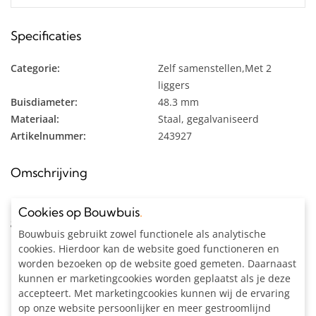
Specificaties
Categorie:
Zelf samenstellen,Met 2
liggers
Buisdiameter:
48.3 mm
Materiaal:
Staal, gegalvaniseerd
Artikelnummer:
243927
Omschrijving
Hoek-staander voor hekwerk bouwsysteem met 3 liggers uit
Cookies op Bouwbuis
.
gegalvaniseerde buis van Ø 48,3 mm.
Bouwbuis gebruikt zowel functionele als analytische
cookies. Hierdoor kan de website goed functioneren en
Inclusief:
worden bezoeken op de website goed gemeten. Daarnaast
Alle materialen op maat gezaagd
kunnen er marketingcookies worden geplaatst als je deze
1x 3-weg Hoekstuk Ø 48,3 mm
accepteert. Met marketingcookies kunnen wij de ervaring
2x Hoekstuk doorlopende staander 90° Ø 48,3 mm
op onze website persoonlijker en meer gestroomlijnd