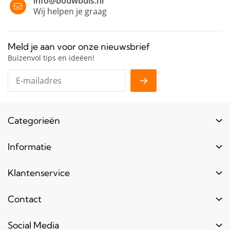
info@bouwbuis.nl
Wij helpen je graag
Meld je aan voor onze nieuwsbrief
Buizenvol tips en ideëen!
Categorieën
Buizen
Informatie
Buiskoppelingen
Login
Klantenservice
Hout
Levertijd
Toebehoren
Contact
Contact
Bestel informatie
Meubels & frames
Over ons
Blogs & laatste nieuws
info@bouwbuis.nl
Social Media
Reclameframes
Retourneren