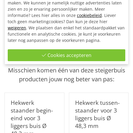
1x Voetplaat ovaal Ø 48,3 mm
maken. We kunnen je namelijk nuttige advertenties laten
1x Inbussleutel voor buiskoppeling Ø 42,4 - Ø 48,3 - Ø
zien en zo je ervaring persoonlijker maken. Meer
informatie? Lees hier alles in onze
60,3 mm
cookiebeleid
. Liever
toch geen marketingcookies? Dan kun je deze hier
Bouwtekening
weigeren
. We plaatsen dan enkel het standaardpakket van
functionele en analytische cookies. Je kunt je voorkeuren
later nog aanpassen op de voorkeuren pagina.
Ook interessant
Cookies accepteren
Gerelateerde
producten
Misschien komen één van deze steigerbuis
producten jouw nog beter van pas:
Hekwerk
Hekwerk tussen-
staander begin-
staander voor 3
eind voor 3
liggers buis Ø
liggers buis Ø
48,3 mm