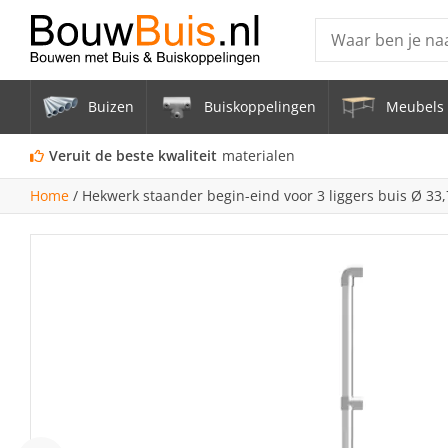
Producten
Buizen
Buiskoppelingen
Meubels 
Steigerbuis ond
Vrijstaand Span
Veruit de beste kwaliteit
materialen
mm
Home
/
Hekwerk staander begin-eind voor 3 liggers buis Ø 3
Zwarte steigerb
Constructiebui
Aluminium Bui