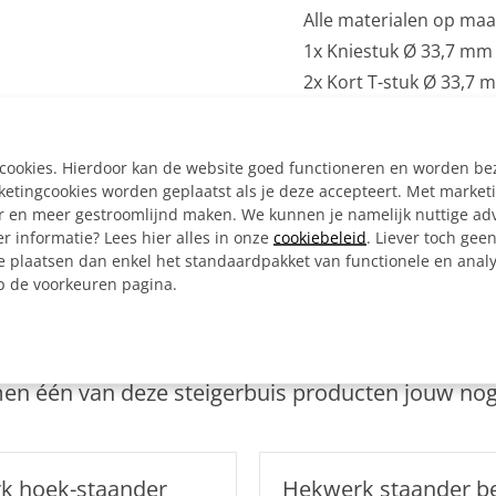
Alle materialen op ma
1x Kniestuk Ø 33,7 mm
2x Kort T-stuk Ø 33,7 
1x Voetplaat ovaal Ø 
1x Inbussleutel voor b
e cookies. Hierdoor kan de website goed functioneren en worden b
Bouwtekening
tingcookies worden geplaatst als je deze accepteert. Met market
er en meer gestroomlijnd maken. We kunnen je namelijk nuttige ad
r informatie? Lees hier alles in onze
cookiebeleid
. Liever toch gee
e plaatsen dan enkel het standaardpakket van functionele en analy
op de voorkeuren pagina.
Ook interessant
erelateerde
product
n één van deze steigerbuis producten jouw nog
k hoek-staander
Hekwerk staander be