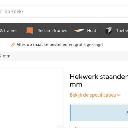
& frames
Reclameframes
Hout
Toebe
erstel tafel uit buis Ø 33,7 mm zwenkwielen Ø 75 mm
doekframe (zonder spandoek) uit gegalvaniseerde stalen bu
Alles op maat te bestellen
en gratis gezaagd
3,7 mm
uis staal Ø 21,3 mm
s Staal Ø 21,3 mm
Hekwerk staander 
mm
s Ø 21,3 mm
Bekijk de specificaties