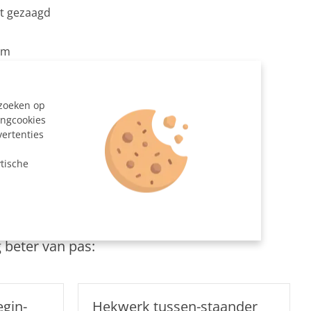
at gezaagd
mm
33,7 mm
uiskoppeling Ø 26,9 - Ø 33,7 mm
ezoeken op
ingcookies
vertenties
n
tische
en
 beter van pas:
gin-
Hekwerk tussen-staander