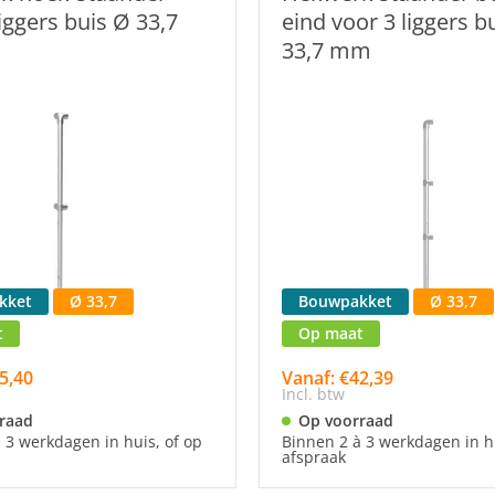
liggers buis Ø 33,7
eind voor 3 liggers b
33,7 mm
kket
Ø 33,7
Bouwpakket
Ø 33,7
t
Op maat
5,40
Vanaf: €42,39
Incl. btw
raad
Op voorraad
 3 werkdagen in huis, of op
Binnen 2 à 3 werkdagen in hu
afspraak