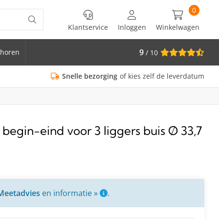
0
Klantservice
Inloggen
Winkelwagen
9
horen
/ 10
is Ø 33.7
Snelle bezorging
of kies zelf de leverdatum
begin-eind voor 3 liggers buis Ø 33,7
Meetadvies
en informatie »
.