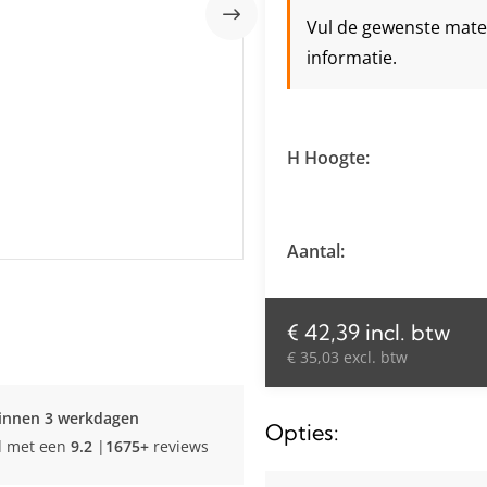
Vul de gewenste maten 
informatie.
H Hoogte:
Aantal:
€ 42,39 incl. btw
€ 35,03 excl. btw
innen 3 werkdagen
Opties:
d met een
9.2
|
1675+
reviews