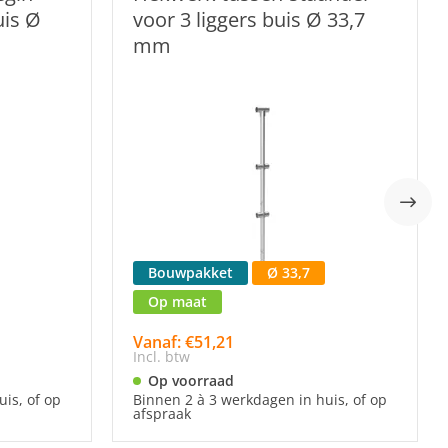
uis Ø
voor 3 liggers buis Ø 33,7
mm
Bouwpakket
Ø 33,7
Op maat
Vanaf: €51,21
Incl. btw
Op voorraad
is, of op
Binnen 2 à 3 werkdagen in huis, of op
afspraak