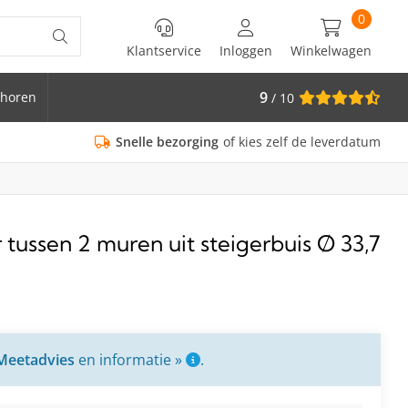
0
Klantservice
Inloggen
Winkelwagen
9
horen
/ 10
is Ø 33.7
Snelle bezorging
of kies zelf de leverdatum
tussen 2 muren uit steigerbuis Ø 33,7
Meetadvies
en informatie »
.