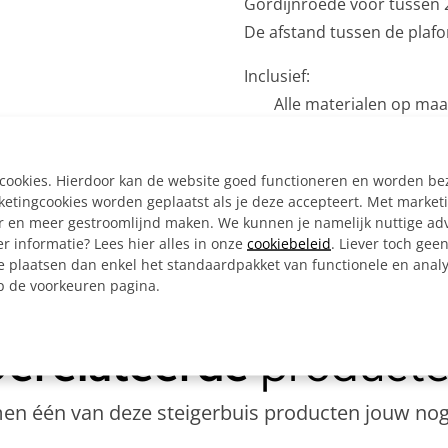
Gordijnroede voor tussen 2
De afstand tussen de plafo
Inclusief:
Alle materialen op ma
3x Ronde wand/plafon
1x Kort T-stuk Ø 33,7 
e cookies. Hierdoor kan de website goed functioneren en worden b
1x Inbussleutel voor b
tingcookies worden geplaatst als je deze accepteert. Met market
Bouwtekening
er en meer gestroomlijnd maken. We kunnen je namelijk nuttige ad
r informatie? Lees hier alles in onze
cookiebeleid
. Liever toch gee
e plaatsen dan enkel het standaardpakket van functionele en analy
op de voorkeuren pagina.
Ook interessant
erelateerde
product
n één van deze steigerbuis producten jouw nog