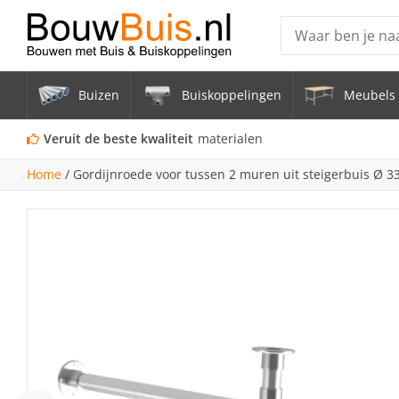
Producten
Buizen
Buiskoppelingen
Meubels 
Steigerbuis ond
Vrijstaand Span
Veruit de beste kwaliteit
materialen
mm
Home
/
Gordijnroede voor tussen 2 muren uit steigerbuis Ø 
Zwarte steigerb
Constructiebui
Aluminium Bui