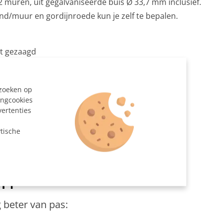
 muren, uit gegalvaniseerde buis Ø 33,7 mm inclusief.
nd/muur en gordijnroede kun je zelf te bepalen.
at gezaagd
d/voetplaat Ø 33,7 mm
mm
ezoeken op
uiskoppeling Ø 26,9 - Ø 33,7 mm
ingcookies
vertenties
n
tische
en
 beter van pas: