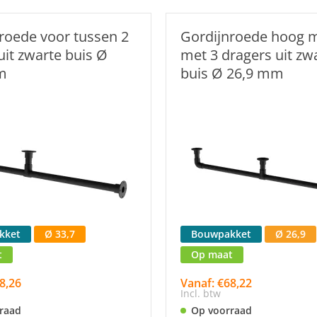
roede voor tussen 2
Gordijnroede hoog 
it zwarte buis Ø
met 3 dragers uit zw
m
buis Ø 26,9 mm
kket
Ø 33,7
Bouwpakket
Ø 26,9
t
Op maat
8,26
Vanaf: €68,22
Incl. btw
raad
Op voorraad