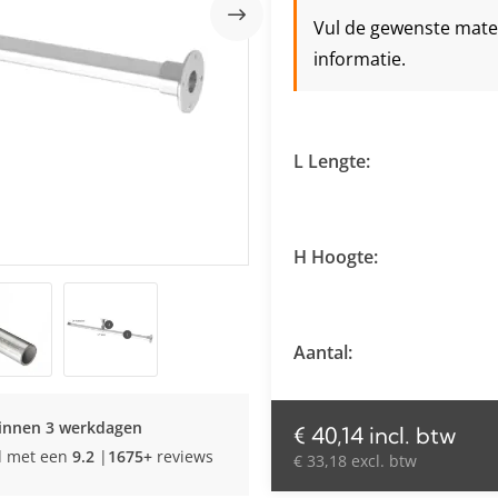
Vul de gewenste maten 
informatie.
L Lengte:
H Hoogte:
Aantal:
innen 3 werkdagen
€ 40,14 incl. btw
d met een
9.2
|
1675+
reviews
€ 33,18 excl. btw