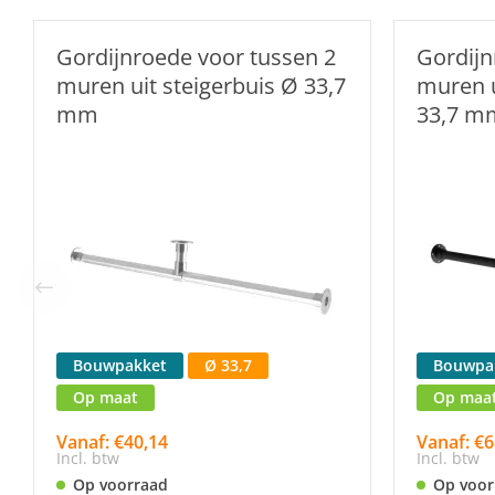
Gordijnroede voor tussen 2
Gordijn
muren uit steigerbuis Ø 33,7
muren u
mm
33,7 m
Bouwpakket
Ø 33,7
Bouwpa
Op maat
Op maa
Vanaf: €40,14
Vanaf: €6
Incl. btw
Incl. btw
Op voorraad
Op voor