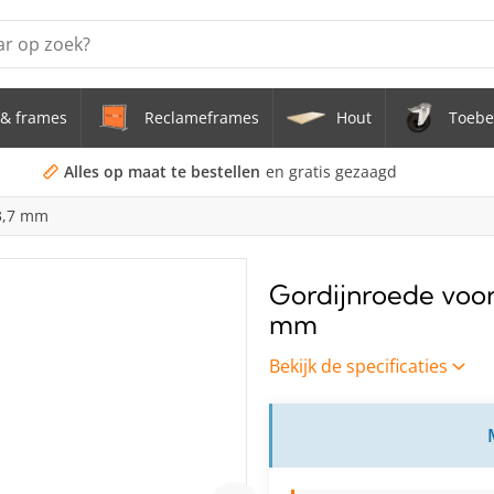
& frames
Reclameframes
Hout
Toebe
erstel tafel uit buis Ø 33,7 mm zwenkwielen Ø 75 mm
doekframe (zonder spandoek) uit gegalvaniseerde stalen bu
Alles op maat te bestellen
en gratis gezaagd
33,7 mm
uis staal Ø 21,3 mm
s Staal Ø 21,3 mm
Gordijnroede voor 
mm
s Ø 21,3 mm
Bekijk de specificaties