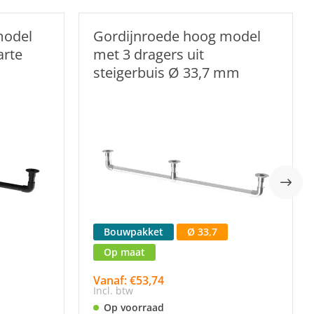
model
Gordijnroede hoog model
arte
met 3 dragers uit
steigerbuis Ø 33,7 mm
Bouwpakket
Ø 33,7
Op maat
Vanaf: €53,74
Incl. btw
Op voorraad