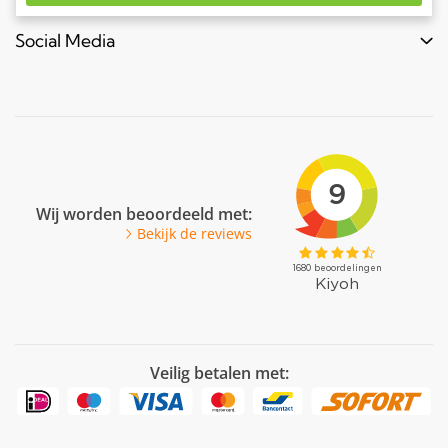
Meubels & frames
Over ons
Blogs & laatste nieuws
info@bouwbuis.nl
Social Media
Reclameframes
Retourneren
Veel gestelde vragen
Facebook
Youtube
Pinterest
LinkedIn
Wij worden beoordeeld met:
Bekijk de reviews
Veilig betalen met: