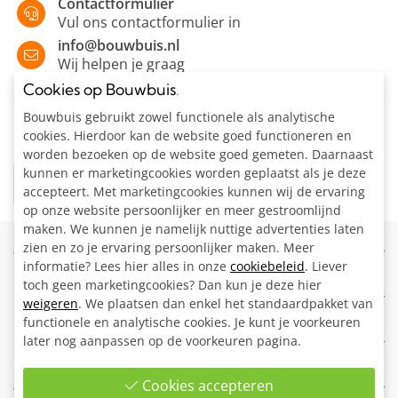
Contactformulier
Vul ons contactformulier in
info@bouwbuis.nl
Wij helpen je graag
Cookies op Bouwbuis
.
Bouwbuis gebruikt zowel functionele als analytische
Meld je aan voor onze nieuwsbrief
cookies. Hierdoor kan de website goed functioneren en
Buizenvol tips en ideëen!
worden bezoeken op de website goed gemeten. Daarnaast
kunnen er marketingcookies worden geplaatst als je deze
accepteert. Met marketingcookies kunnen wij de ervaring
op onze website persoonlijker en meer gestroomlijnd
maken. We kunnen je namelijk nuttige advertenties laten
zien en zo je ervaring persoonlijker maken. Meer
Categorieën
informatie? Lees hier alles in onze
cookiebeleid
. Liever
toch geen marketingcookies? Dan kun je deze hier
Buizen
Informatie
weigeren
. We plaatsen dan enkel het standaardpakket van
Buiskoppelingen
functionele en analytische cookies. Je kunt je voorkeuren
Login
later nog aanpassen op de voorkeuren pagina.
Klantenservice
Hout
Levertijd
Toebehoren
Contact
Cookies accepteren
Contact
Bestel informatie