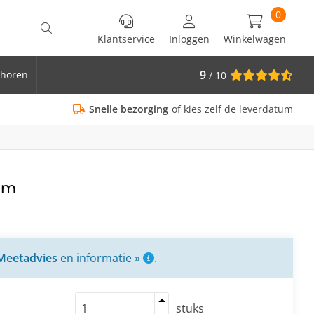
0
Klantservice
Inloggen
Winkelwagen
9
horen
/ 10
is Ø 33.7
Snelle bezorging
of kies zelf de leverdatum
mm
Meetadvies
en informatie »
.
stuks