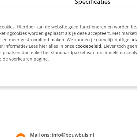
Specificaties
Buisdiameter:
Materiaal:
e cookies. Hierdoor kan de website goed functioneren en worden b
tingcookies worden geplaatst als je deze accepteert. Met market
Kleur:
er en meer gestroomlijnd maken. We kunnen je namelijk nuttige ad
Artikelnummer:
r informatie? Lees hier alles in onze
cookiebeleid
. Liever toch gee
e plaatsen dan enkel het standaardpakket van functionele en analy
Omschrijving
op de voorkeuren pagina.
Buiskoppeling voor het ma
van een staander.
Mail ons:
info@bouwbuis.nl