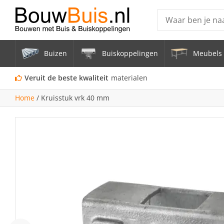
Producten
Buizen
Buiskoppelingen
Meubels 
Steigerbuis ond
Vrijstaand Span
Veruit de beste kwaliteit
materialen
mm
Home
/
Kruisstuk vrk 40 mm
Zwarte steigerb
Constructiebui
Aluminium Bui