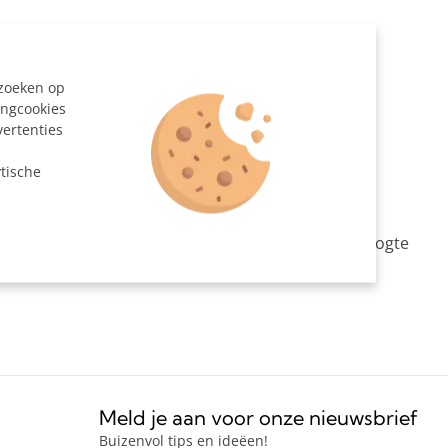
40 x 40 mm
Staal, gegalvaniseerd
ezoeken op
ingcookies
Grijs
vertenties
204312
n
tische
ken van een kruising van 90 graden op variable hoogte
Meld je aan voor onze nieuwsbrief
Buizenvol tips en ideëen!