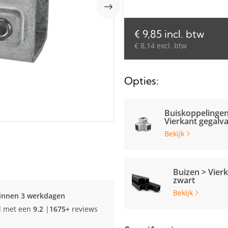
€ 9,85 incl. btw
€ 8,14 excl. btw
Opties:
Buiskoppelingen
Vierkant gegalv
Bekijk
Buizen > Vierk
zwart
Bekijk
innen 3 werkdagen
d met een
9.2
|
1675+
reviews