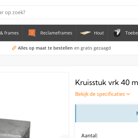
& frames
Reclameframes
Hout
Toebe
erstel tafel uit buis Ø 33,7 mm zwenkwielen Ø 75 mm
doekframe (zonder spandoek) uit gegalvaniseerde stalen bu
Alles op maat te bestellen
en gratis gezaagd
uis staal Ø 21,3 mm
s Staal Ø 21,3 mm
Kruisstuk vrk 40 
s Ø 21,3 mm
Bekijk de specificaties
Aantal: