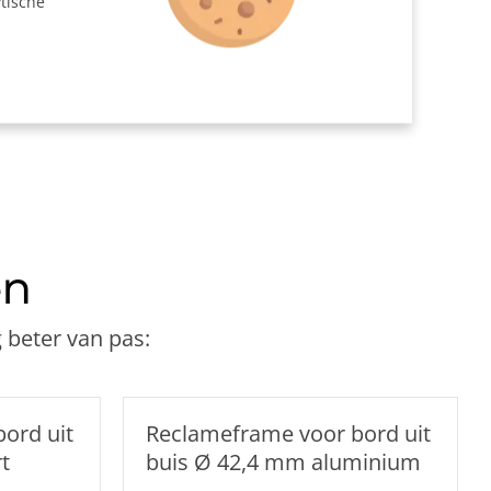
tische
mm
lip Ø 33,7 mm
uiskoppeling Ø 26,9 - Ø 33,7 mm
en
 beter van pas:
ord uit
Reclameframe voor bord uit
t
buis Ø 42,4 mm aluminium