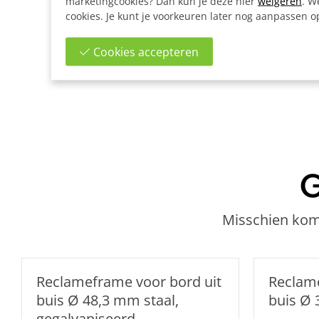
marketingcookies? Dan kun je deze hier
weigeren
. W
cookies. Je kunt je voorkeuren later nog aanpassen 
Cookies accepteren
G
Misschien kome
Reclameframe voor bord uit
Reclame
buis Ø 48,3 mm staal,
buis Ø
gegalvaniseerd