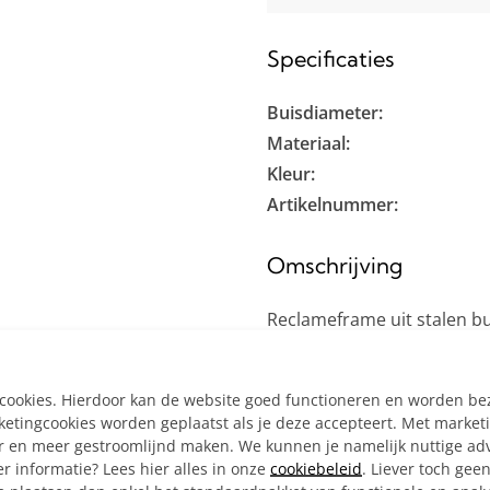
Specificaties
Buisdiameter:
Materiaal:
Kleur:
Artikelnummer:
Omschrijving
Reclameframe uit stalen bu
een reclamebord. Bevestigin
bovenstaande linkjes.
e cookies. Hierdoor kan de website goed functioneren en worden b
tingcookies worden geplaatst als je deze accepteert. Met market
Inclusief:
er en meer gestroomlijnd maken. We kunnen je namelijk nuttige ad
Alle materialen op ma
r informatie? Lees hier alles in onze
cookiebeleid
. Liever toch gee