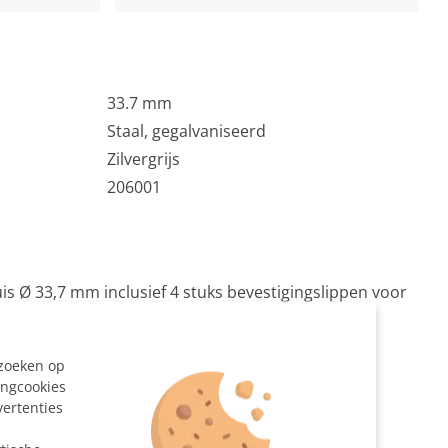
33.7 mm
Staal, gegalvaniseerd
Zilvergrijs
206001
is Ø 33,7 mm inclusief 4 stuks bevestigingslippen voor
gslippen zijn eventueel los bij te bestellen via
ezoeken op
ingcookies
vertenties
at gezaagd
n