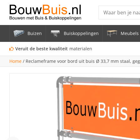
Producten
Buizen
Buiskoppelingen
Meubels 
Steigerbuis ond
Vrijstaand Span
Veruit de beste kwaliteit
materialen
mm
Home
/
Reclameframe voor bord uit buis Ø 33,7 mm staal, ge
Zwarte steigerb
Constructiebui
Aluminium Bui