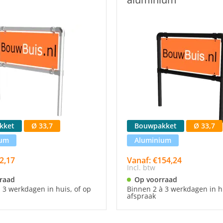
kket
Ø 33,7
Bouwpakket
Ø 33,7
ium
Aluminium
2,17
Vanaf: €154,24
Incl. btw
raad
Op voorraad
 3 werkdagen in huis, of op
Binnen 2 à 3 werkdagen in hu
afspraak