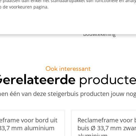
2x Kniestuk Ø 33,7 mm
e plaatsen dan enkel het standaardpakket van functionele en analy
op de voorkeuren pagina.
2x Kort T-stuk Ø 33,7 
4x Enkele bevestigings
1x Inbussleutel voor b
Bouwtekening
Ook interessant
erelateerde
product
n één van deze steigerbuis producten jouw nog
frame voor bord uit
Reclameframe voor b
 33,7 mm aluminium
buis Ø 33,7 mm zwar
aluminium