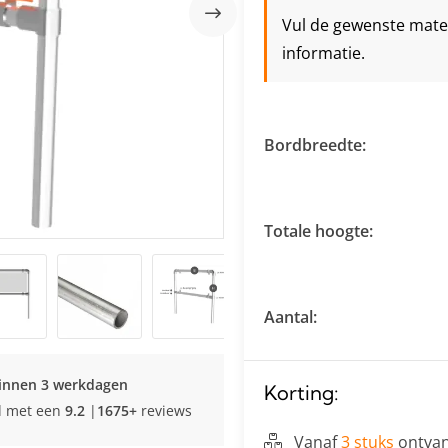
Vul de gewenste maten 
informatie.
Bordbreedte:
Totale hoogte:
Aantal:
innen 3 werkdagen
Korting:
d met een
9.2
|
1675+
reviews
Vanaf
3 stuks
ontvan