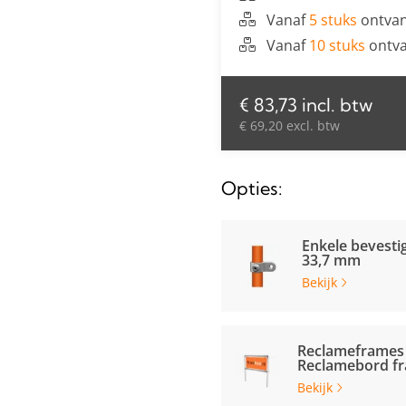
Vanaf
5 stuks
ontvan
Vanaf
10 stuks
ontva
€ 83,73 incl. btw
€ 69,20 excl. btw
Opties:
Enkele bevestig
33,7 mm
Bekijk
Reclameframes
Reclamebord f
Bekijk