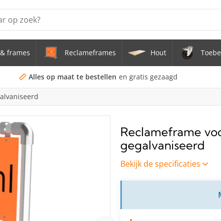
& frames
Reclameframes
Hout
Toebe
erstel tafel uit buis Ø 33,7 mm zwenkwielen Ø 75 mm
doekframe (zonder spandoek) uit gegalvaniseerde stalen bu
Alles op maat te bestellen
en gratis gezaagd
galvaniseerd
uis staal Ø 21,3 mm
s Staal Ø 21,3 mm
Reclameframe voor
gegalvaniseerd
s Ø 21,3 mm
Bekijk de specificaties