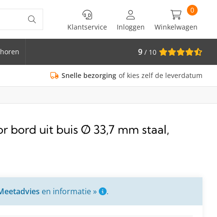
0
Klantservice
Inloggen
Winkelwagen
9
horen
/ 10
is Ø 33.7
Snelle bezorging
of kies zelf de leverdatum
 bord uit buis Ø 33,7 mm staal,
Meetadvies
en informatie »
.