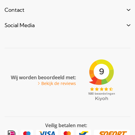
Levertijd
Toebehoren
Contact
Contact
Bestel informatie
Meubels & frames
Over ons
Blogs & laatste nieuws
info@bouwbuis.nl
Social Media
Reclameframes
Retourneren
Veel gestelde vragen
Facebook
Youtube
Pinterest
LinkedIn
Wij worden beoordeeld met:
Bekijk de reviews
Veilig betalen met: