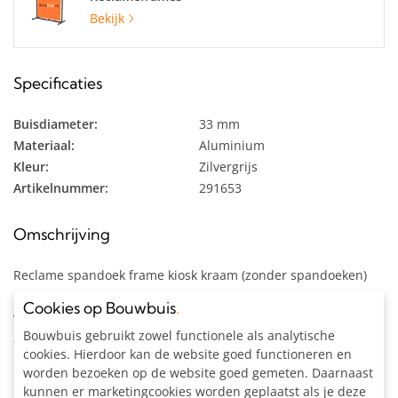
Bekijk
Specificaties
Buisdiameter:
33 mm
Materiaal:
Aluminium
Kleur:
Zilvergrijs
Artikelnummer:
291653
Omschrijving
Reclame spandoek frame kiosk kraam (zonder spandoeken)
uit aluminium buis Ø 33,7 mm en 4 geremde zwenkwielen
Cookies op Bouwbuis
.
van Ø 75 mm. Het frame wordt geleverd in losse onderdelen,
Bouwbuis gebruikt zowel functionele als analytische
als bouwpakket.
cookies. Hierdoor kan de website goed functioneren en
worden bezoeken op de website goed gemeten. Daarnaast
Inclusief:
kunnen er marketingcookies worden geplaatst als je deze
Alle materialen op maat gezaagd