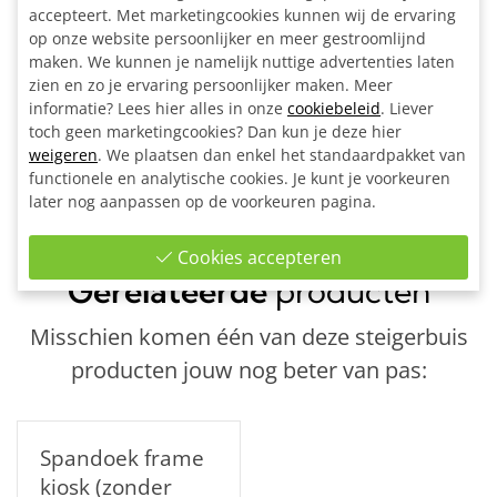
accepteert. Met marketingcookies kunnen wij de ervaring
4x Expander voor buis Ø 33,7 mm
op onze website persoonlijker en meer gestroomlijnd
4x Zwenkwiel Ø 75 mm met rem
maken. We kunnen je namelijk nuttige advertenties laten
4x 3-Weg hoekstuk Ø 33,7 mm
zien en zo je ervaring persoonlijker maken. Meer
8x Hoekstuk doorlopende staander 90° Ø 33,7 mm
informatie? Lees hier alles in onze
cookiebeleid
. Liever
1x Inbussleutel voor buiskoppeling Ø 26,9 - Ø 33,7 mm
toch geen marketingcookies? Dan kun je deze hier
weigeren
. We plaatsen dan enkel het standaardpakket van
Bouwtekening
functionele en analytische cookies. Je kunt je voorkeuren
later nog aanpassen op de voorkeuren pagina.
Cookies accepteren
Ook interessant
Gerelateerde
producten
Misschien komen één van deze steigerbuis
producten jouw nog beter van pas:
Spandoek frame
kiosk (zonder