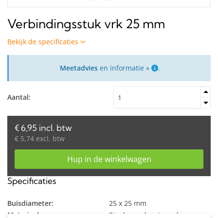
Verbindingsstuk vrk 25 mm
Bekijk de specificaties
Meetadvies
en informatie »
.
Aantal:
€ 6,95 incl. btw
€ 5,74 excl. btw
Hup in de winkelwagen
Specificaties
Buisdiameter:
25 x 25 mm
Materiaal:
Staal, gegalvaniseerd