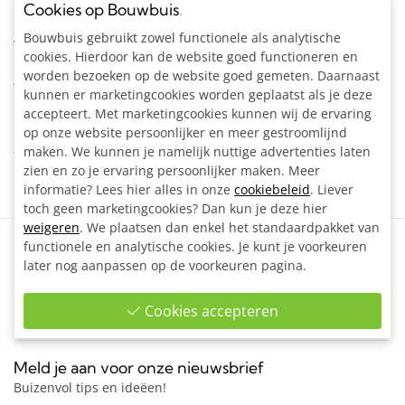
Cookies op Bouwbuis
.
Kleur:
Grijs
Bouwbuis gebruikt zowel functionele als analytische
Artikelnummer:
204350
cookies. Hierdoor kan de website goed functioneren en
worden bezoeken op de website goed gemeten. Daarnaast
Omschrijving
kunnen er marketingcookies worden geplaatst als je deze
accepteert. Met marketingcookies kunnen wij de ervaring
Buiskoppeling voor het maken van een rechte verbinding van
op onze website persoonlijker en meer gestroomlijnd
2 buizen.
maken. We kunnen je namelijk nuttige advertenties laten
zien en zo je ervaring persoonlijker maken. Meer
informatie? Lees hier alles in onze
cookiebeleid
. Liever
toch geen marketingcookies? Dan kun je deze hier
weigeren
. We plaatsen dan enkel het standaardpakket van
Contactformulier
functionele en analytische cookies. Je kunt je voorkeuren
Vul ons contactformulier in
later nog aanpassen op de voorkeuren pagina.
info@bouwbuis.nl
Wij helpen je graag
Cookies accepteren
Meld je aan voor onze nieuwsbrief
Buizenvol tips en ideëen!