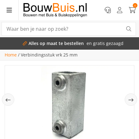
0
Alles op maat te bestellen
en gratis gezaagd
Home
/
Verbindingsstuk vrk 25 mm