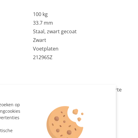
100 kg
33.7 mm
Staal, zwart gecoat
Zwart
Voetplaten
212965Z
afel onderstel bouwpakket (excl. tafelblad) uit zwarte
onderbuis. Dit onderstel zorgt dankzij de zwarte
ezoeken op
 33,7 mm voor een stabiele tafel.
ingcookies
vertenties
n
at gezaagd
tische
de staander 90° zwart Ø 33,7 mm