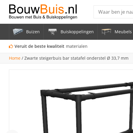
Producten
Buizen
Buiskoppelingen
Meubels 
Steigerbuis ond
Vrijstaand Span
Veruit de beste kwaliteit
materialen
mm
Home
/
Zwarte steigerbuis bar statafel onderstel Ø 33,7 mm
Zwarte steigerb
Constructiebui
Aluminium Bui