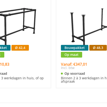
kket
Ø 42,4
Bouwpakket
Ø 48,3
t
Op maat
10,83
Vanaf: €347,01
Incl. btw
raad
Op voorraad
 3 werkdagen in huis, of op
Binnen 2 à 3 werkdagen in hu
afspraak