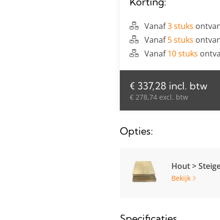
Korting:
Vanaf
3 stuks
ontvan
Vanaf
5 stuks
ontvan
Vanaf
10 stuks
ontva
€ 337,28 incl. btw
€ 278,74 excl. btw
Opties:
Hout > Steig
Bekijk
Specificaties