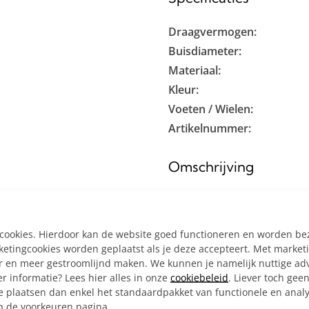
Draagvermogen:
Buisdiameter:
Materiaal:
Kleur:
Voeten / Wielen:
Artikelnummer:
Omschrijving
Zwarte steigerbuis bar stat
buis Ø 33,7 mm met enkele 
e cookies. Hierdoor kan de website goed functioneren en worden b
stevige steigerbuizen van Ø
tingcookies worden geplaatst als je deze accepteert. Met market
er en meer gestroomlijnd maken. We kunnen je namelijk nuttige ad
Inclusief:
r informatie? Lees hier alles in onze
cookiebeleid
. Liever toch gee
Alle materialen op ma
e plaatsen dan enkel het standaardpakket van functionele en analy
op de voorkeuren pagina.
8x Hoekstuk doorlopen