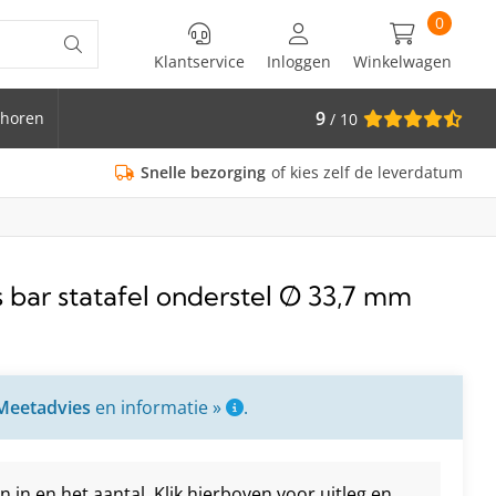
0
Klantservice
Inloggen
Winkelwagen
9
horen
/ 10
is Ø 33.7
Snelle bezorging
of kies zelf de leverdatum
 bar statafel onderstel Ø 33,7 mm
Meetadvies
en informatie »
.
in en het aantal. Klik hierboven voor uitleg en