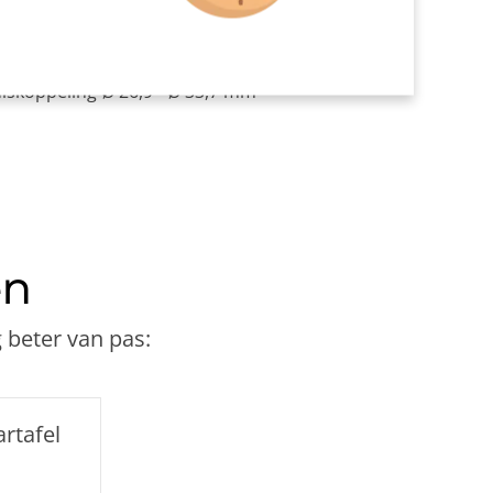
lip uitwendig zwart Ø 33,7 mm
d/voetplaat Ø 33,7 mm
uiskoppeling Ø 26,9 - Ø 33,7 mm
en
 beter van pas:
rtafel
m