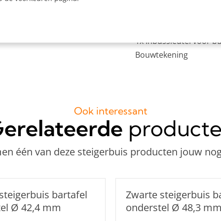
8x Enkele bevestigings
4x Ronde wand/plafon
1x Inbussleutel voor b
Bouwtekening
Ook interessant
erelateerde
product
n één van deze steigerbuis producten jouw nog
steigerbuis bartafel
Zwarte steigerbuis ba
tel Ø 42,4 mm
onderstel Ø 48,3 m