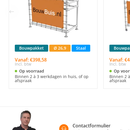
Bouwpakket
Ø 26,9
Staal
Bouwpa
Vanaf: €398,58
Vanaf: €4
Incl. btw
Incl. btw
Op voorraad
Op voor
Binnen 2 à 3 werkdagen in huis, of op
Binnen 2 à
afspraak
afspraak
Contactformulier