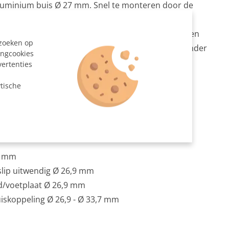
 aluminium buis Ø 27 mm. Snel te monteren door de
n te koppelen, handig voor tijdelijke stands bij
bladen zijn variabel op hoogte in stellen en worden
ezoeken op
dwarsbuizen gelegd. Het frame wordt geleverd zonder
ingcookies
of spandoek.
vertenties
n
tische
at gezaagd
de staander 90° Ø 26,9 mm
9 mm
9 mm
slip uitwendig Ø 26,9 mm
d/voetplaat Ø 26,9 mm
uiskoppeling Ø 26,9 - Ø 33,7 mm