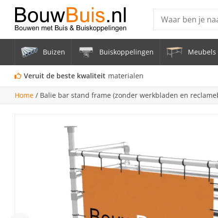
Producten
Buizen
Buiskoppelingen
Meubels 
Steigerbuis ond
Vrijstaand Span
Veruit de beste kwaliteit
materialen
mm
Home
/
Balie bar stand frame (zonder werkbladen en reclam
Zwarte steigerb
Constructiebui
Aluminium Bui