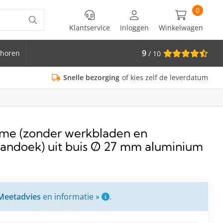
0
Klantservice
Inloggen
Winkelwagen
9
horen
/ 10
is Ø 33.7
Snelle bezorging
of kies zelf de leverdatum
rame (zonder werkbladen en
andoek) uit buis Ø 27 mm aluminium
Meetadvies
en informatie »
.