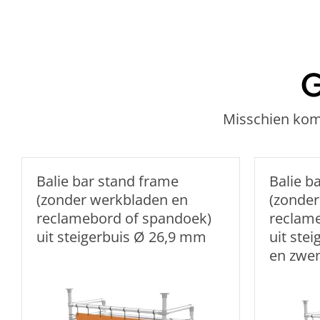
G
Misschien kome
Balie bar stand frame
Balie b
(zonder werkbladen en
(zonder
reclamebord of spandoek)
reclam
uit steigerbuis Ø 26,9 mm
uit ste
en zwe