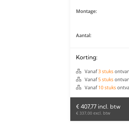
Montage:
Aantal:
Korting:
Vanaf
3 stuks
ontvan
Vanaf
5 stuks
ontvan
Vanaf
10 stuks
ontva
€ 407,77 incl. btw
€ 337,00 excl. btw