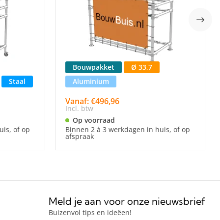
Bouwpakket
Ø 33,7
Staal
Aluminium
Vanaf: €496,96
Incl. btw
Op voorraad
is, of op
Binnen 2 à 3 werkdagen in huis, of op
afspraak
Meld je aan voor onze nieuwsbrief
Buizenvol tips en ideëen!