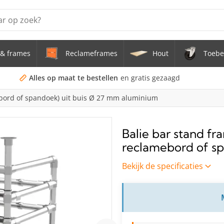
& frames
Reclameframes
Hout
Toebe
erstel tafel uit buis Ø 33,7 mm zwenkwielen Ø 75 mm
doekframe (zonder spandoek) uit gegalvaniseerde stalen bu
Alles op maat te bestellen
en gratis gezaagd
ebord of spandoek) uit buis Ø 27 mm aluminium
uis staal Ø 21,3 mm
s Staal Ø 21,3 mm
Balie bar stand f
reclamebord of sp
s Ø 21,3 mm
Bekijk de specificaties