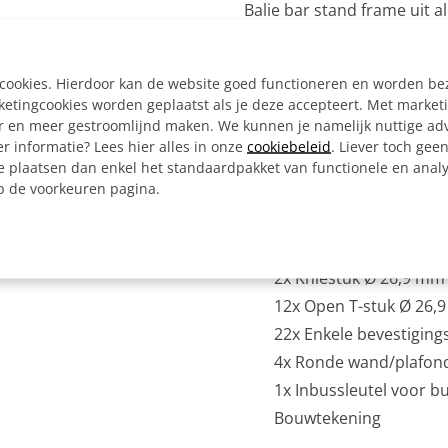
Balie bar stand frame uit
voorgemonteerde vaste dele
beurzen en events. De werk
e cookies. Hierdoor kan de website goed functioneren en worden b
met open t-stukken op de 
tingcookies worden geplaatst als je deze accepteert. Met market
werkbladen, reclamebord 
er en meer gestroomlijnd maken. We kunnen je namelijk nuttige ad
r informatie? Lees hier alles in onze
cookiebeleid
. Liever toch gee
Inclusief:
e plaatsen dan enkel het standaardpakket van functionele en analy
op de voorkeuren pagina.
Alle materialen op ma
4x Hoekstuk doorlopen
10x Kort T-stuk Ø 26,
2x Kniestuk Ø 26,9 mm
12x Open T-stuk Ø 26,
22x Enkele bevestiging
4x Ronde wand/plafon
1x Inbussleutel voor b
Bouwtekening