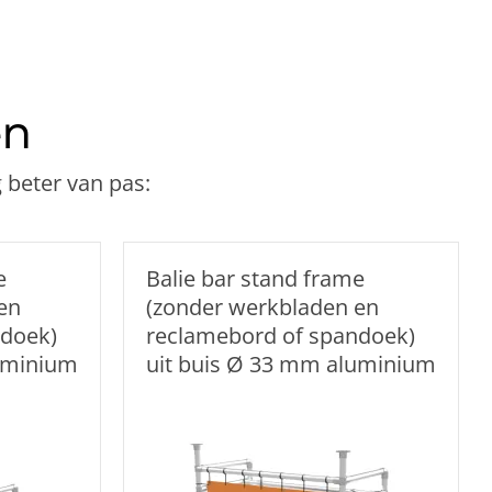
en
 beter van pas:
e
Balie bar stand frame
en
(zonder werkbladen en
ndoek)
reclamebord of spandoek)
uminium
uit buis Ø 33 mm aluminium