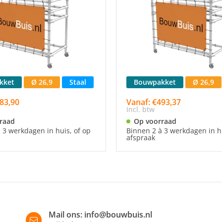
kket
Ø 26,9
Staal
Bouwpakket
Ø 26,9
83,90
Vanaf: €493,37
Incl. btw
raad
Op voorraad
 3 werkdagen in huis, of op
Binnen 2 à 3 werkdagen in hu
afspraak
Mail ons:
info@bouwbuis.nl