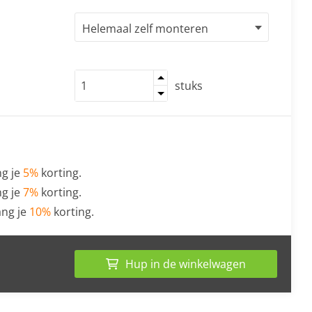
stuks
g je
5%
korting.
g je
7%
korting.
ng je
10%
korting.
Hup in de winkelwagen