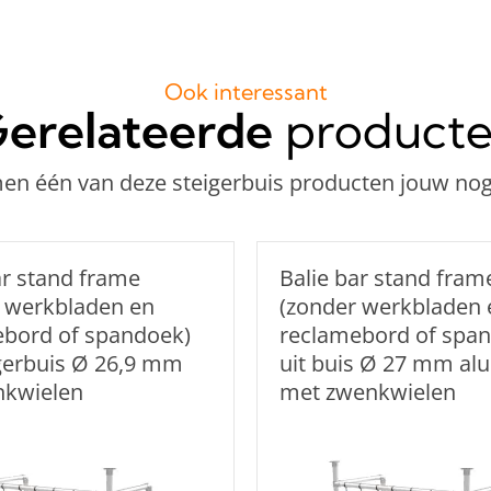
Ook interessant
erelateerde
product
n één van deze steigerbuis producten jouw nog
ar stand frame
Balie bar stand fram
 werkbladen en
(zonder werkbladen 
ebord of spandoek)
reclamebord of spa
igerbuis Ø 26,9 mm
uit buis Ø 27 mm al
nkwielen
met zwenkwielen