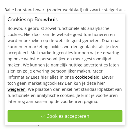
Balie bar stand zwart (zonder werkblad) uit zwarte steigerbuis
Ø 26,9 mm. Snel op te bouwen door 6 voorgemonteerde vaste
Cookies op Bouwbuis
.
delen te koppelen.
Bouwbuis gebruikt zowel functionele als analytische
cookies. Hierdoor kan de website goed functioneren en
Aan de voorzijde is een reclamedoek of bord te monteren.
worden bezoeken op de website goed gemeten. Daarnaast
kunnen er marketingcookies worden geplaatst als je deze
Inclusief:
accepteert. Met marketingcookies kunnen wij de ervaring
Alle materialen op maat gezaagd
op onze website persoonlijker en meer gestroomlijnd
4x Kniestuk zwart Ø 26,9 mm
maken. We kunnen je namelijk nuttige advertenties laten
4x Hoekstuk doorlopende staander 90° zwart Ø 26,9 mm
zien en zo je ervaring persoonlijker maken. Meer
12x Kort T-stuk Zwart Ø 26,9 mm
informatie? Lees hier alles in onze
cookiebeleid
. Liever
12x Enkele bevestigingslip uitwendig zwart Ø 26,9 mm
toch geen marketingcookies? Dan kun je deze hier
3x Dubbele bevestigingslip 180° uitwendig zwart Ø 26,9
weigeren
. We plaatsen dan enkel het standaardpakket van
functionele en analytische cookies. Je kunt je voorkeuren
mm
later nog aanpassen op de voorkeuren pagina.
8x Open T-stuk zwart Ø 26,9 mm
4x Ronde wand/plafond/voetplaat zwart Ø 26,9 mm
Cookies accepteren
1x Inbussleutel voor buiskoppeling Ø 26,9 - Ø 33,7 mm
Bouwtekening