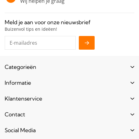
Wij helpen je graag
Meld je aan voor onze nieuwsbrief
Buizenvol tips en ideëen!
Categorieën
Buizen
Informatie
Buiskoppelingen
Login
Klantenservice
Hout
Levertijd
Toebehoren
Contact
Contact
Bestel informatie
Meubels & frames
Over ons
Blogs & laatste nieuws
info@bouwbuis.nl
Social Media
Reclameframes
Retourneren