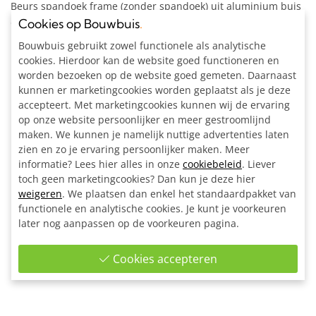
Beurs spandoek frame (zonder spandoek) uit aluminium buis
Ø 42,4 mm met verstevigingsbuis in het
Cookies op Bouwbuis
.
midden. Spanelastieken kunnen los bijbesteld worden via
Bouwbuis gebruikt zowel functionele als analytische
bovenstaande linkjes. Vul de
spandoek-maten
in, wij
cookies. Hierdoor kan de website goed functioneren en
berekenen de benodigde frame-maten.
worden bezoeken op de website goed gemeten. Daarnaast
kunnen er marketingcookies worden geplaatst als je deze
Inclusief:
accepteert. Met marketingcookies kunnen wij de ervaring
Alle materialen op maat gezaagd
op onze website persoonlijker en meer gestroomlijnd
maken. We kunnen je namelijk nuttige advertenties laten
2x Kniestuk Ø 42,4 mm
zien en zo je ervaring persoonlijker maken. Meer
2x Hoekstuk doorlopende staander 90° Ø 42,4 mm
informatie? Lees hier alles in onze
cookiebeleid
. Liever
2x Kruisstuk uitwendig 90° Ø 42,4 mm
toch geen marketingcookies? Dan kun je deze hier
4x Borgring Ø 42,4 mm
weigeren
. We plaatsen dan enkel het standaardpakket van
4x Inslagdop zwart kunststof Ø 42,4 mm
functionele en analytische cookies. Je kunt je voorkeuren
1x Inbussleutel voor buiskoppeling Ø 42,4 - Ø 48,3 - Ø
later nog aanpassen op de voorkeuren pagina.
60,3 mm
Bouwtekening
Cookies accepteren