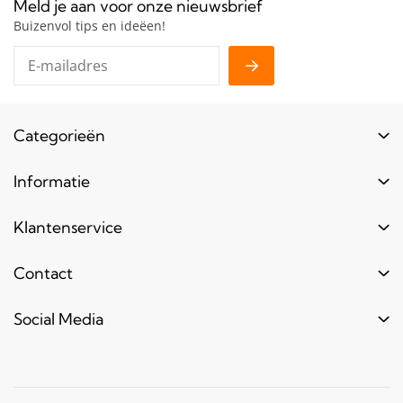
Meld je aan voor onze nieuwsbrief
Buizenvol tips en ideëen!
Categorieën
Buizen
Informatie
Buiskoppelingen
Login
Klantenservice
Hout
Levertijd
Toebehoren
Contact
Contact
Bestel informatie
Meubels & frames
Over ons
Blogs & laatste nieuws
info@bouwbuis.nl
Social Media
Reclameframes
Retourneren
Veel gestelde vragen
Facebook
Youtube