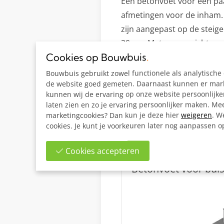
Een betonvoet voor een paa
afmetingen voor de inham. 
zijn aangepast op de steige
20 cm. Met een gewicht van
Cookies op Bouwbuis
.
insteekdiepte van de buis i
Bouwbuis gebruikt zowel functionele als analytisch
Bekijk alle artikelen
de website goed gemeten. Daarnaast kunnen er marke
kunnen wij de ervaring op onze website persoonlijk
laten zien en zo je ervaring persoonlijker maken. Mee
marketingcookies? Dan kun je deze hier
weigeren
. W
cookies. Je kunt je voorkeuren later nog aanpassen 
Cookies accepteren
Betonvoet voor bui