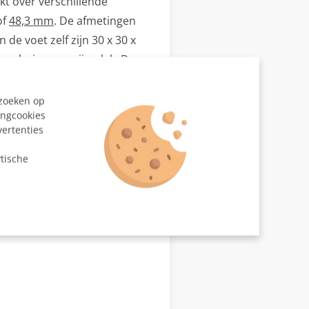
kt over verschillende
of
48,3 mm
. De afmetingen
de voet zelf zijn 30 x 30 x
re buizen op zijn plek. De
ven zitten.
ezoeken op
ingcookies
vertenties
n
tische