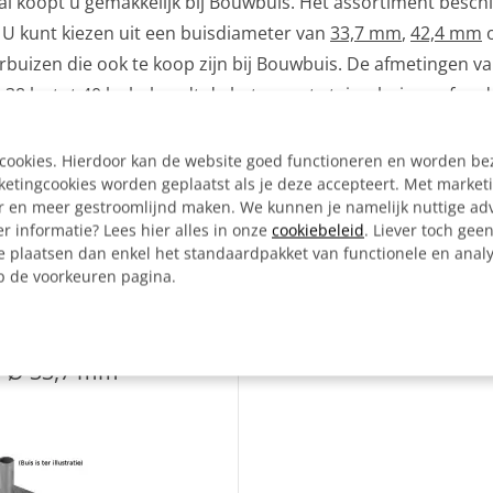
l koopt u gemakkelijk bij Bouwbuis. Het assortiment beschi
U kunt kiezen uit een buisdiameter van
33,7 mm
,
42,4 mm
rbuizen die ook te koop zijn bij Bouwbuis. De afmetingen van 
 38 kg tot 40 kg behoudt de betonvoet steigerbuizen of ande
s goed voor zo'n 12 centimeter, waardoor deze stevig zal blij
e cookies. Hierdoor kan de website goed functioneren en worden b
tingcookies worden geplaatst als je deze accepteert. Met market
er en meer gestroomlijnd maken. We kunnen je namelijk nuttige ad
r informatie? Lees hier alles in onze
cookiebeleid
. Liever toch gee
e plaatsen dan enkel het standaardpakket van functionele en analy
Interessant artikel?
op de voorkeuren pagina.
Bijbehorende
producten
s Ø 33,7 mm