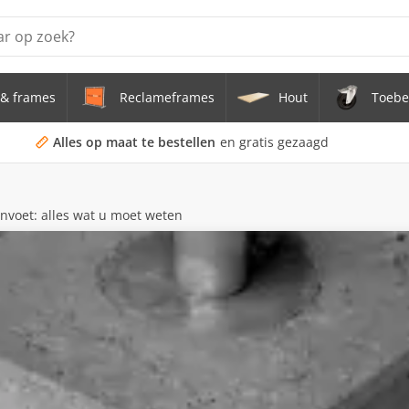
& frames
Reclameframes
Hout
Toebe
erstel tafel uit buis Ø 33,7 mm zwenkwielen Ø 75 mm
doekframe (zonder spandoek) uit gegalvaniseerde stalen bu
Alles op maat te bestellen
en gratis gezaagd
uis staal Ø 21,3 mm
nvoet: alles wat u moet weten
s Staal Ø 21,3 mm
s Ø 21,3 mm