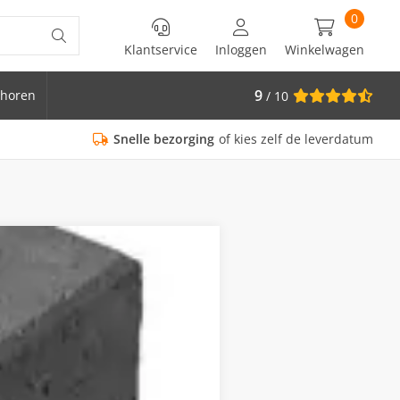
0
Klantservice
Inloggen
Winkelwagen
9
horen
/ 10
is Ø 33.7
Snelle bezorging
of kies zelf de leverdatum