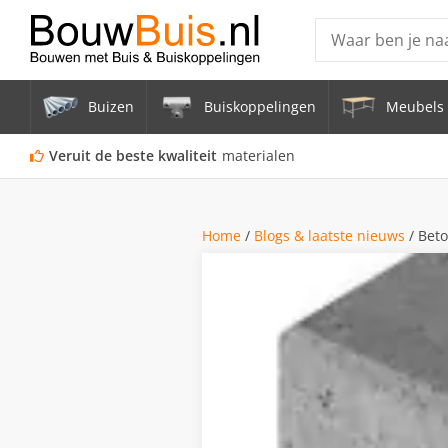
Producten
Buizen
Buiskoppelingen
Meubels 
Steigerbuis ond
Vrijstaand Span
Veruit de beste kwaliteit
materialen
mm
Zwarte steigerb
Home
/
Blogs & laatste nieuws
/
Beto
Constructiebui
Aluminium Bui