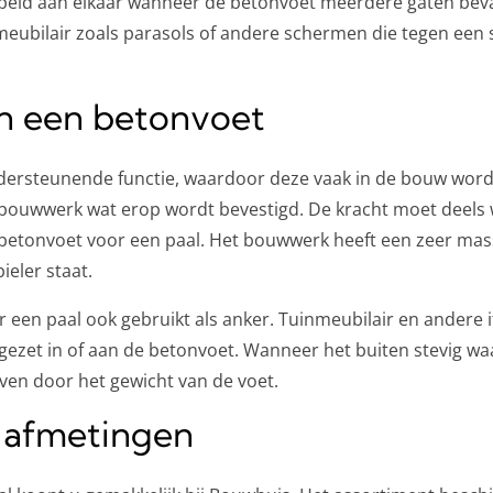
peld aan elkaar wanneer de betonvoet meerdere gaten beva
meubilair zoals parasols of andere schermen die tegen een
an een betonvoet
ersteunende functie, waardoor deze vaak in de bouw wordt 
t bouwwerk wat erop wordt bevestigd. De kracht moet dee
 betonvoet voor een paal. Het bouwwerk heeft een zeer ma
ieler staat.
 een paal ook gebruikt als anker. Tuinmeubilair en andere 
gezet in of aan de betonvoet. Wanneer het buiten stevig waa
ijven door het gewicht van de voet.
e afmetingen