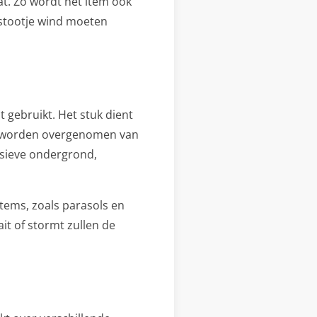
t. Zo wordt het item ook
 stootje wind moeten
gebruikt. Het stuk dient
ls worden overgenomen van
ssieve ondergrond,
items, zoals parasols en
it of stormt zullen de