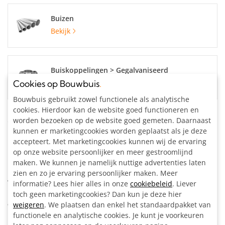
Buizen
Bekijk
Buiskoppelingen > Gegalvaniseerd
Bekijk
Cookies op Bouwbuis
.
Bouwbuis gebruikt zowel functionele als analytische
cookies. Hierdoor kan de website goed functioneren en
Specificaties
worden bezoeken op de website goed gemeten. Daarnaast
kunnen er marketingcookies worden geplaatst als je deze
accepteert. Met marketingcookies kunnen wij de ervaring
Materiaal:
Staal, gegalvaniseerd
op onze website persoonlijker en meer gestroomlijnd
Buisdiameter:
42.4 mm
maken. We kunnen je namelijk nuttige advertenties laten
Kleur:
Zilvergrijs
zien en zo je ervaring persoonlijker maken. Meer
Artikelnummer:
204203
informatie? Lees hier alles in onze
cookiebeleid
. Liever
toch geen marketingcookies? Dan kun je deze hier
Omschrijving
weigeren
. We plaatsen dan enkel het standaardpakket van
functionele en analytische cookies. Je kunt je voorkeuren