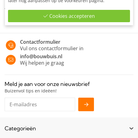
later nog aanpassen op de voorkeuren pagina.
Boeiboordbevestiging met horizontale bevestiging
van vertikale stijlen aan wand, borstwering en trapwand.
Cookies accepteren
Contactformulier
Vul ons contactformulier in
info@bouwbuis.nl
Wij helpen je graag
Meld je aan voor onze nieuwsbrief
Buizenvol tips en ideëen!
Categorieën