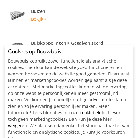
Buizen
Bekijk
Buiskoppelingen > Gegalvaniseerd
Bekijk
Cookies op Bouwbuis
.
Bouwbuis gebruikt zowel functionele als analytische
cookies. Hierdoor kan de website goed functioneren en
Specificaties
worden bezoeken op de website goed gemeten. Daarnaast
kunnen er marketingcookies worden geplaatst als je deze
accepteert. Met marketingcookies kunnen wij de ervaring
Materiaal:
Staal, gegalvaniseerd
op onze website persoonlijker en meer gestroomlijnd
Buisdiameter:
48.3 mm
maken. We kunnen je namelijk nuttige advertenties laten
Kleur:
Zilvergrijs
zien en zo je ervaring persoonlijker maken. Meer
Artikelnummer:
204204
informatie? Lees hier alles in onze
cookiebeleid
. Liever
toch geen marketingcookies? Dan kun je deze hier
Omschrijving
weigeren
. We plaatsen dan enkel het standaardpakket van
functionele en analytische cookies. Je kunt je voorkeuren