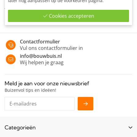
later nog aanpassen op de voorkeuren pagina.
Boeiboordbevestiging met horizontale bevestiging
van vertikale stijlen aan wand, borstwering en trapwand.
Cookies accepteren
Contactformulier
Vul ons contactformulier in
info@bouwbuis.nl
Wij helpen je graag
Meld je aan voor onze nieuwsbrief
Buizenvol tips en ideëen!
Categorieën