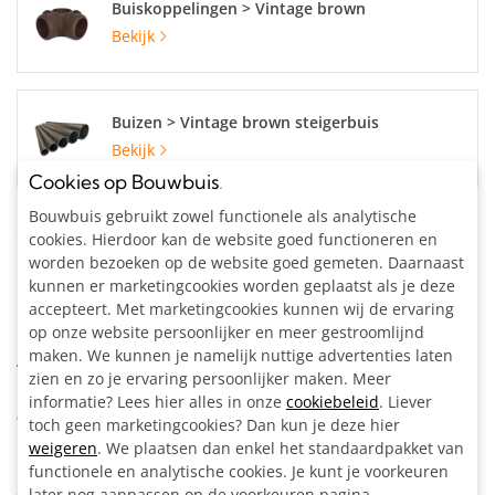
Buiskoppelingen > Vintage brown
Bekijk
Buizen > Vintage brown steigerbuis
Bekijk
Cookies op Bouwbuis
.
Bouwbuis gebruikt zowel functionele als analytische
Specificaties
cookies. Hierdoor kan de website goed functioneren en
worden bezoeken op de website goed gemeten. Daarnaast
Materiaal:
Staal, bruin gecoat
kunnen er marketingcookies worden geplaatst als je deze
Buisdiameter:
33.7 mm
accepteert. Met marketingcookies kunnen wij de ervaring
op onze website persoonlijker en meer gestroomlijnd
Kleur:
Vintage brown
maken. We kunnen je namelijk nuttige advertenties laten
Artikelnummer:
204179B
zien en zo je ervaring persoonlijker maken. Meer
informatie? Lees hier alles in onze
cookiebeleid
. Liever
Omschrijving
toch geen marketingcookies? Dan kun je deze hier
weigeren
. We plaatsen dan enkel het standaardpakket van
Borgring vintage brown voor het verhogen van de
functionele en analytische cookies. Je kunt je voorkeuren
later nog aanpassen op de voorkeuren pagina.