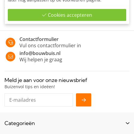
schuifweerstand van zwaarbelaste buiskoppelingen. Of als
ondersteuning voor houten legborden.
Cookies accepteren
Contactformulier
Vul ons contactformulier in
info@bouwbuis.nl
Wij helpen je graag
Meld je aan voor onze nieuwsbrief
Buizenvol tips en ideëen!
Categorieën