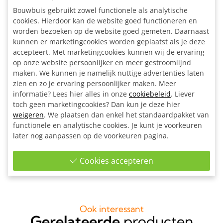
Driehoek spandoek frame (zonder spandoek / spanelastieken)
Bouwbuis gebruikt zowel functionele als analytische
cookies. Hierdoor kan de website goed functioneren en
uit aluminium buis Ø 42,4 mm. Spanelastieken en eventuele
worden bezoeken op de website goed gemeten. Daarnaast
bevestigingslippen kunnen los bijbesteld worden via
kunnen er marketingcookies worden geplaatst als je deze
bovenstaande linkjes. Vul de
spandoek-maten
in, wij
accepteert. Met marketingcookies kunnen wij de ervaring
berekenen de benodigde frame-maten.
op onze website persoonlijker en meer gestroomlijnd
maken. We kunnen je namelijk nuttige advertenties laten
Inclusief:
zien en zo je ervaring persoonlijker maken. Meer
Alle materialen op maat gezaagd
informatie? Lees hier alles in onze
cookiebeleid
. Liever
12x Kniestuk Ø 42,4 mm
toch geen marketingcookies? Dan kun je deze hier
6x Scharnieroog Ø 42.4 mm
weigeren
. We plaatsen dan enkel het standaardpakket van
functionele en analytische cookies. Je kunt je voorkeuren
6x Scharnierpen Ø 42,4 mm
later nog aanpassen op de voorkeuren pagina.
1x Inbussleutel voor buiskoppeling Ø 42,4 - Ø 48,3 - Ø
60,3 mm
Cookies accepteren
Bouwtekening
Ook interessant
Gerelateerde
producten