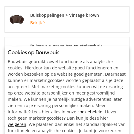
Buiskoppelingen > Vintage brown
Bekijk
Buizen > Vintage brown steigerbuis
Cookies op Bouwbuis
.
Bekijk
Bouwbuis gebruikt zowel functionele als analytische
cookies. Hierdoor kan de website goed functioneren en
worden bezoeken op de website goed gemeten. Daarnaast
Specificaties
kunnen er marketingcookies worden geplaatst als je deze
accepteert. Met marketingcookies kunnen wij de ervaring
Buisdiameter:
33.7 mm
op onze website persoonlijker en meer gestroomlijnd
Materiaal:
Staal, bruin gecoat
maken. We kunnen je namelijk nuttige advertenties laten
Kleur:
Vintage brown
zien en zo je ervaring persoonlijker maken. Meer
Artikelnummer:
204120B
informatie? Lees hier alles in onze
cookiebeleid
. Liever
toch geen marketingcookies? Dan kun je deze hier
weigeren
. We plaatsen dan enkel het standaardpakket van
Omschrijving
functionele en analytische cookies. Je kunt je voorkeuren