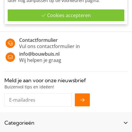
later nog aanpassen op de voorkeuren pagina.
Enkele bevestigingslip uitwendig ten behoeve van wand-
montage of bevestiging van panelen en planken.
Cookies accepteren
Contactformulier
Vul ons contactformulier in
info@bouwbuis.nl
Wij helpen je graag
Meld je aan voor onze nieuwsbrief
Buizenvol tips en ideëen!
Categorieën