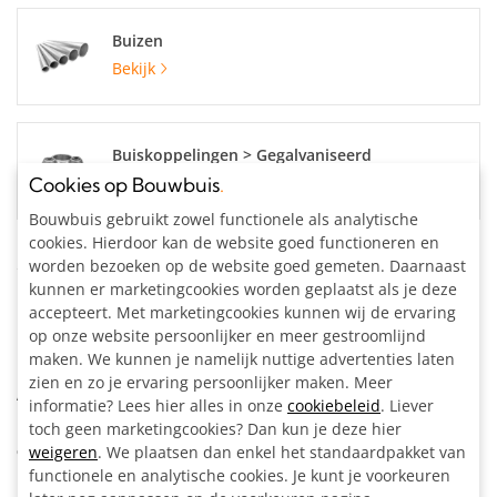
Buizen
Bekijk
Buiskoppelingen > Gegalvaniseerd
Bekijk
Cookies op Bouwbuis
.
Bouwbuis gebruikt zowel functionele als analytische
cookies. Hierdoor kan de website goed functioneren en
Specificaties
worden bezoeken op de website goed gemeten. Daarnaast
kunnen er marketingcookies worden geplaatst als je deze
accepteert. Met marketingcookies kunnen wij de ervaring
Buisdiameter:
42.4 mm
op onze website persoonlijker en meer gestroomlijnd
Materiaal:
Staal, gegalvaniseerd
maken. We kunnen je namelijk nuttige advertenties laten
Kleur:
Zilvergrijs
zien en zo je ervaring persoonlijker maken. Meer
Artikelnummer:
204121
informatie? Lees hier alles in onze
cookiebeleid
. Liever
toch geen marketingcookies? Dan kun je deze hier
Omschrijving
weigeren
. We plaatsen dan enkel het standaardpakket van
functionele en analytische cookies. Je kunt je voorkeuren