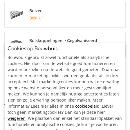
Buizen
Bekijk
Buiskoppelingen > Gegalvaniseerd
Bekijk
Cookies op Bouwbuis
.
Bouwbuis gebruikt zowel functionele als analytische
cookies. Hierdoor kan de website goed functioneren en
Specificaties
worden bezoeken op de website goed gemeten. Daarnaast
kunnen er marketingcookies worden geplaatst als je deze
accepteert. Met marketingcookies kunnen wij de ervaring
Buisdiameter:
48.3 mm
op onze website persoonlijker en meer gestroomlijnd
Materiaal:
Staal, gegalvaniseerd
maken. We kunnen je namelijk nuttige advertenties laten
Kleur:
Zilvergrijs
zien en zo je ervaring persoonlijker maken. Meer
Artikelnummer:
204122
informatie? Lees hier alles in onze
cookiebeleid
. Liever
toch geen marketingcookies? Dan kun je deze hier
Omschrijving
weigeren
. We plaatsen dan enkel het standaardpakket van
functionele en analytische cookies. Je kunt je voorkeuren