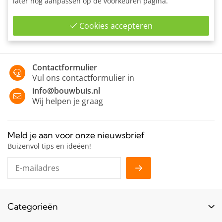
later nog aanpassen op de voorkeuren pagina.
Enkele bevestigingslip uitwendig ten behoeve van wand-
montage of bevestiging van panelen en planken.
Cookies accepteren
Contactformulier
Vul ons contactformulier in
info@bouwbuis.nl
Wij helpen je graag
Meld je aan voor onze nieuwsbrief
Buizenvol tips en ideëen!
Categorieën