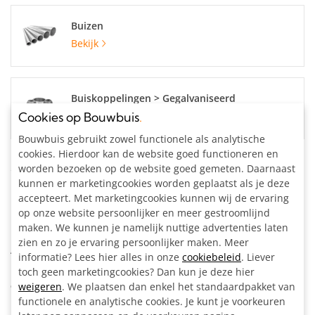
Buizen
Bekijk
Buiskoppelingen > Gegalvaniseerd
Bekijk
Cookies op Bouwbuis
.
Bouwbuis gebruikt zowel functionele als analytische
cookies. Hierdoor kan de website goed functioneren en
Specificaties
worden bezoeken op de website goed gemeten. Daarnaast
kunnen er marketingcookies worden geplaatst als je deze
accepteert. Met marketingcookies kunnen wij de ervaring
Materiaal:
Staal, gegalvaniseerd
op onze website persoonlijker en meer gestroomlijnd
Buisdiameter:
48.3 mm
maken. We kunnen je namelijk nuttige advertenties laten
Kleur:
Zilvergrijs
zien en zo je ervaring persoonlijker maken. Meer
Artikelnummer:
204168
informatie? Lees hier alles in onze
cookiebeleid
. Liever
toch geen marketingcookies? Dan kun je deze hier
Omschrijving
weigeren
. We plaatsen dan enkel het standaardpakket van
functionele en analytische cookies. Je kunt je voorkeuren