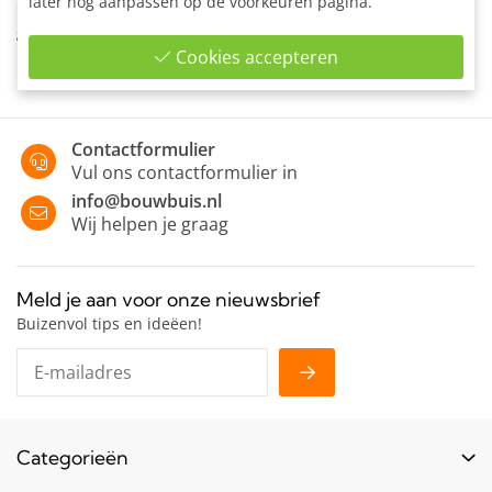
later nog aanpassen op de voorkeuren pagina.
Gaasbevestigingsclip dubbelzijdig voor het bevestigen van
gaashekwerk.
Cookies accepteren
Contactformulier
Vul ons contactformulier in
info@bouwbuis.nl
Wij helpen je graag
Meld je aan voor onze nieuwsbrief
Buizenvol tips en ideëen!
Categorieën