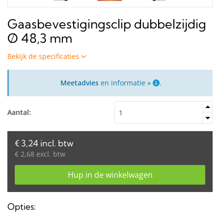
Gaasbevestigingsclip dubbelzijdig
Ø 48,3 mm
Bekijk de specificaties
Meetadvies
en informatie »
.
Aantal:
€ 3,24 incl. btw
€ 2,68 excl. btw
Hup in de winkelwagen
Opties: