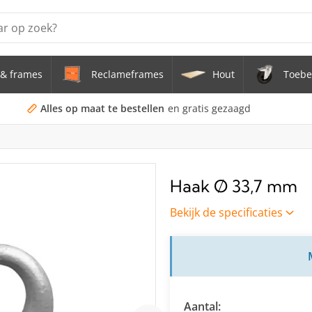
& frames
Reclameframes
Hout
Toebe
erstel tafel uit buis Ø 33,7 mm zwenkwielen Ø 75 mm
doekframe (zonder spandoek) uit gegalvaniseerde stalen bu
Alles op maat te bestellen
en gratis gezaagd
uis staal Ø 21,3 mm
s Staal Ø 21,3 mm
Haak Ø 33,7 mm
s Ø 21,3 mm
Bekijk de specificaties
Aantal: