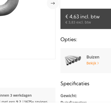
€ 4,63 incl. btw
€ 3,83 excl. btw
Opties:
Buizen
Bekijk
Specificaties
innen 3 werkdagen
Gewicht:
d met een
9.2
|
1675+
reviews
Buisdiameter:
Materiaal: