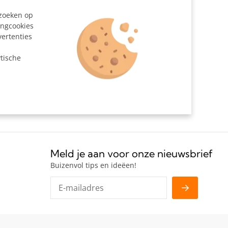
Zilvergrijs
ezoeken op
204183
ingcookies
vertenties
n
tische
an kettingen of als kapstokhaak.
Meld je aan voor onze nieuwsbrief
Buizenvol tips en ideëen!