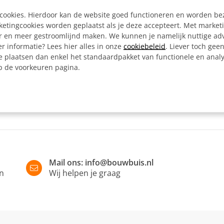
Kleur:
e cookies. Hierdoor kan de website goed functioneren en worden b
Artikelnummer:
tingcookies worden geplaatst als je deze accepteert. Met market
er en meer gestroomlijnd maken. We kunnen je namelijk nuttige ad
r informatie? Lees hier alles in onze
cookiebeleid
. Liever toch gee
Omschrijving
e plaatsen dan enkel het standaardpakket van functionele en analy
op de voorkeuren pagina.
Haak voor het bevestigen v
Mail ons:
info@bouwbuis.nl
in
Wij helpen je graag