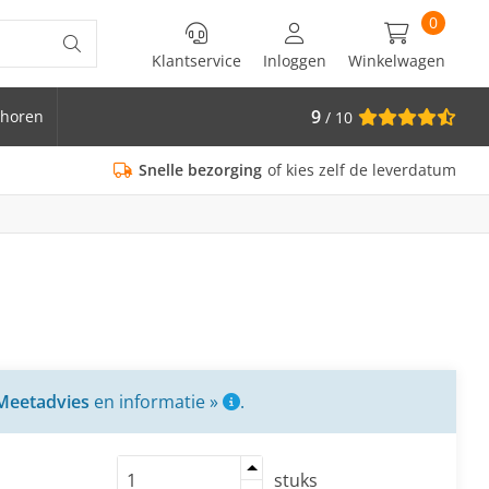
0
Klantservice
Inloggen
Winkelwagen
9
horen
/ 10
is Ø 33.7
Snelle bezorging
of kies zelf de leverdatum
Meetadvies
en informatie »
.
stuks