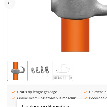
Gratis
op lengte gezaagd
Geleverd
b
Online bestelling
afhalen
is mogelijk
Beoordeel
Cookies op Bouwbuis
.