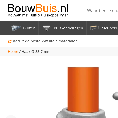
Producten
Buizen
Buiskoppelingen
Meubels 
Steigerbuis ond
Vrijstaand Span
Veruit de beste kwaliteit
materialen
mm
Home
/
Haak Ø 33,7 mm
Zwarte steigerb
Constructiebui
Aluminium Bui