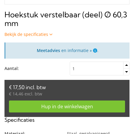
Hoekstuk verstelbaar (deel) Ø 60,3
mm
Bekijk de specificaties
Meetadvies
en informatie »
.
Aantal:
€ 17,50 incl. btw
€ 14,46 excl. btw
Hup in de winkelwagen
Specificaties
Materiaal:
Staal, gegalvaniseerd