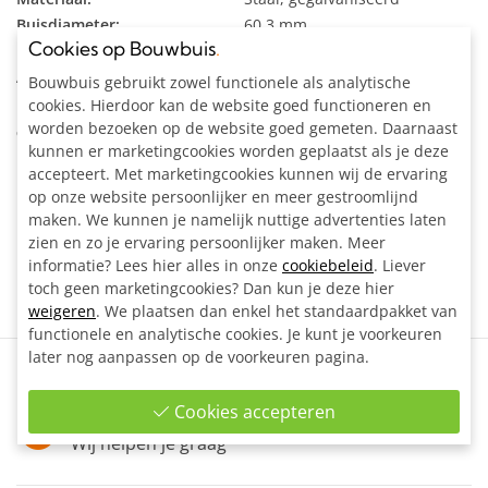
Buisdiameter:
60.3 mm
Cookies op Bouwbuis
.
Kleur:
Zilvergrijs
Artikelnummer:
204139F
Bouwbuis gebruikt zowel functionele als analytische
cookies. Hierdoor kan de website goed functioneren en
worden bezoeken op de website goed gemeten. Daarnaast
Omschrijving
kunnen er marketingcookies worden geplaatst als je deze
accepteert. Met marketingcookies kunnen wij de ervaring
Hoekstuk verstelbaar het maken van een variabele
op onze website persoonlijker en meer gestroomlijnd
hoekverbinding 90 - 180°.
maken. We kunnen je namelijk nuttige advertenties laten
zien en zo je ervaring persoonlijker maken. Meer
Bestel 2 stuks om een 1 geheel te vormen.
informatie? Lees hier alles in onze
cookiebeleid
. Liever
toch geen marketingcookies? Dan kun je deze hier
weigeren
. We plaatsen dan enkel het standaardpakket van
functionele en analytische cookies. Je kunt je voorkeuren
later nog aanpassen op de voorkeuren pagina.
Contactformulier
Vul ons contactformulier in
Cookies accepteren
info@bouwbuis.nl
Wij helpen je graag