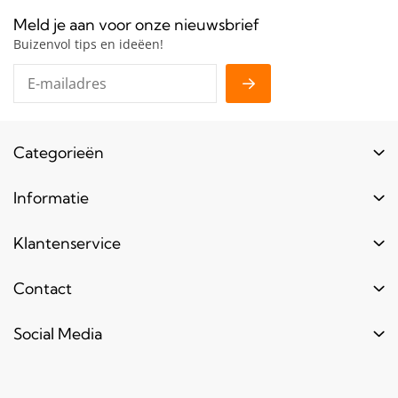
Meld je aan voor onze nieuwsbrief
Buizenvol tips en ideëen!
Categorieën
Buizen
Informatie
Buiskoppelingen
Login
Klantenservice
Hout
Levertijd
Toebehoren
Contact
Contact
Bestel informatie
Meubels & frames
Over ons
Blogs & laatste nieuws
info@bouwbuis.nl
Social Media
Reclameframes
Retourneren
Veel gestelde vragen
Facebook