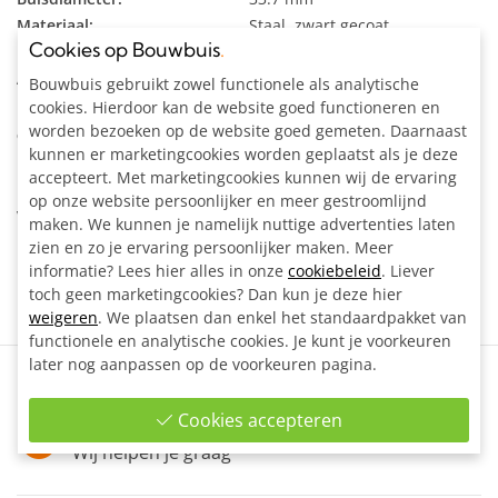
Materiaal:
Staal, zwart gecoat
Cookies op Bouwbuis
.
Kleur:
Zwart
Artikelnummer:
204137Z
Bouwbuis gebruikt zowel functionele als analytische
cookies. Hierdoor kan de website goed functioneren en
worden bezoeken op de website goed gemeten. Daarnaast
Omschrijving
kunnen er marketingcookies worden geplaatst als je deze
accepteert. Met marketingcookies kunnen wij de ervaring
Hoekstuk verstelbaar (deel) zwart voor het maken van een
op onze website persoonlijker en meer gestroomlijnd
variabele hoekverbinding 90 - 180°.
maken. We kunnen je namelijk nuttige advertenties laten
zien en zo je ervaring persoonlijker maken. Meer
Bestel 2 stuks om een 1 geheel te vormen.
informatie? Lees hier alles in onze
cookiebeleid
. Liever
toch geen marketingcookies? Dan kun je deze hier
weigeren
. We plaatsen dan enkel het standaardpakket van
functionele en analytische cookies. Je kunt je voorkeuren
later nog aanpassen op de voorkeuren pagina.
Contactformulier
Vul ons contactformulier in
Cookies accepteren
info@bouwbuis.nl
Wij helpen je graag