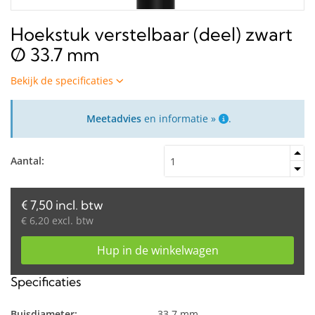
Hoekstuk verstelbaar (deel) zwart
Ø 33.7 mm
Bekijk de specificaties
Meetadvies
en informatie »
.
Aantal:
€ 7,50 incl. btw
€ 6,20 excl. btw
Hup in de winkelwagen
Specificaties
Buisdiameter:
33.7 mm