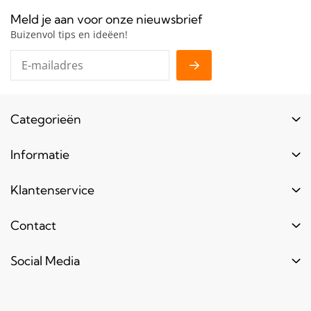
Meld je aan voor onze nieuwsbrief
Buizenvol tips en ideëen!
Categorieën
Buizen
Informatie
Buiskoppelingen
Login
Klantenservice
Hout
Levertijd
Toebehoren
Contact
Contact
Bestel informatie
Meubels & frames
Over ons
Blogs & laatste nieuws
info@bouwbuis.nl
Social Media
Reclameframes
Retourneren
Veel gestelde vragen
Facebook