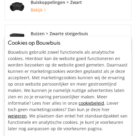
Buiskoppelingen > Zwart
Bekijk
Buizen > Zwarte steigerbuis
Bekijk
Cookies op Bouwbuis
.
Bouwbuis gebruikt zowel functionele als analytische
cookies. Hierdoor kan de website goed functioneren en
Specificaties
worden bezoeken op de website goed gemeten. Daarnaast
kunnen er marketingcookies worden geplaatst als je deze
Materiaal:
Staal, zwart gecoat
accepteert. Met marketingcookies kunnen wij de ervaring
op onze website persoonlijker en meer gestroomlijnd
Buisdiameter:
48.3 mm
maken. We kunnen je namelijk nuttige advertenties laten
Kleur:
Zwart
zien en zo je ervaring persoonlijker maken. Meer
Artikelnummer:
204255
informatie? Lees hier alles in onze
cookiebeleid
. Liever
toch geen marketingcookies? Dan kun je deze hier
Omschrijving
weigeren
. We plaatsen dan enkel het standaardpakket van
functionele en analytische cookies. Je kunt je voorkeuren
later nog aanpassen op de voorkeuren pagina.
Metalen zwarte inslagdop voor afwerking van buisuiteinden.