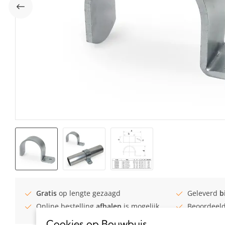
Gratis
op lengte gezaagd
Geleverd
b
Online bestelling
afhalen
is mogelijk
Beoordeel
Cookies op Bouwbuis
.