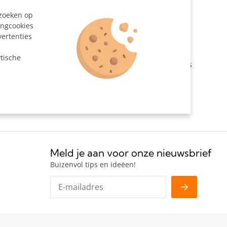
204238
ezoeken op
ingcookies
vertenties
n
tische
en van (houten) bladen op een buizenframe zoals
Meld je aan voor onze nieuwsbrief
Buizenvol tips en ideëen!