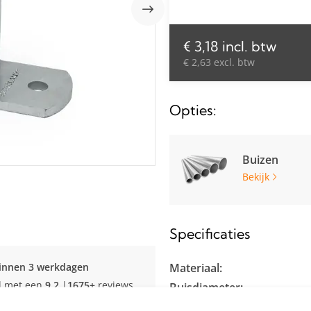
€ 3,18 incl. btw
€ 2,63 excl. btw
Opties:
Buizen
Bekijk
Specificaties
innen 3 werkdagen
Materiaal:
d met een
9.2
|
1675+
reviews
Buisdiameter:
Kleur: