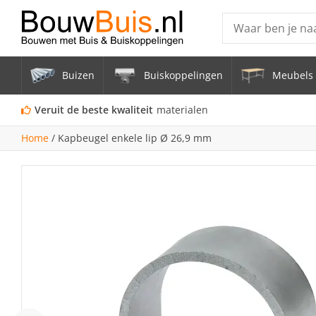
Producten
Buizen
Buiskoppelingen
Meubels 
Steigerbuis ond
Vrijstaand Span
Veruit de beste kwaliteit
materialen
mm
Home
/
Kapbeugel enkele lip Ø 26,9 mm
Zwarte steigerb
Constructiebui
Aluminium Bui