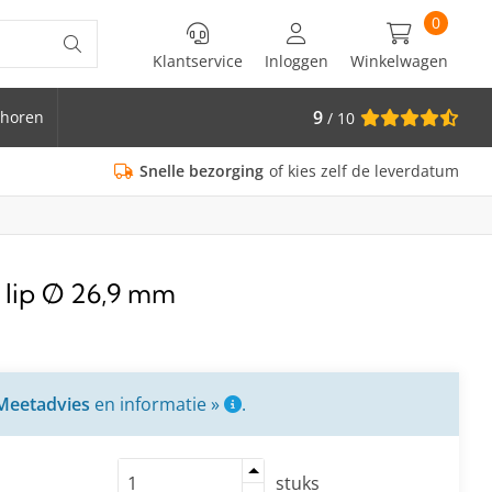
0
Klantservice
Inloggen
Winkelwagen
9
horen
/ 10
is Ø 33.7
Snelle bezorging
of kies zelf de leverdatum
 lip Ø 26,9 mm
Meetadvies
en informatie »
.
stuks