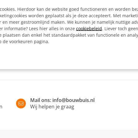
Artikelnummer:
e cookies. Hierdoor kan de website goed functioneren en worden b
tingcookies worden geplaatst als je deze accepteert. Met market
er en meer gestroomlijnd maken. We kunnen je namelijk nuttige ad
Omschrijving
r informatie? Lees hier alles in onze
cookiebeleid
. Liever toch gee
e plaatsen dan enkel het standaardpakket van functionele en analy
Kapbeugel voor het monter
op de voorkeuren pagina.
tafels en kasten.
Mail ons:
info@bouwbuis.nl
in
Wij helpen je graag