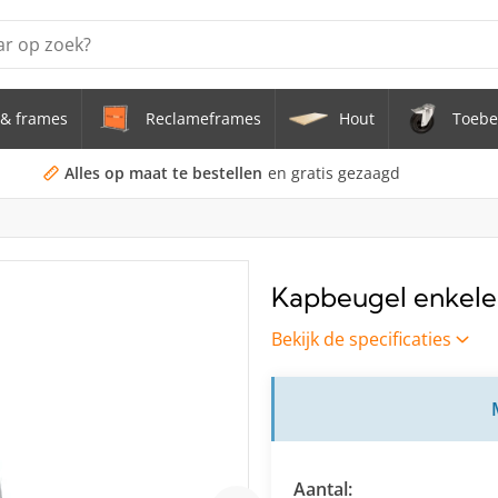
& frames
Reclameframes
Hout
Toebe
erstel tafel uit buis Ø 33,7 mm zwenkwielen Ø 75 mm
doekframe (zonder spandoek) uit gegalvaniseerde stalen bu
Alles op maat te bestellen
en gratis gezaagd
uis staal Ø 21,3 mm
s Staal Ø 21,3 mm
Kapbeugel enkele
s Ø 21,3 mm
Bekijk de specificaties
Aantal: