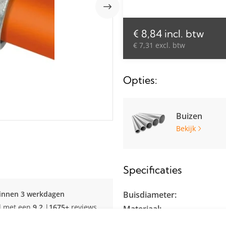
€ 8,84 incl. btw
€ 7,31 excl. btw
Opties:
Buizen
Bekijk
Specificaties
innen 3 werkdagen
Buisdiameter:
d met een
9.2
|
1675+
reviews
Materiaal:
Kleur: