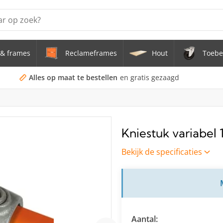
& frames
Reclameframes
Hout
Toebe
erstel tafel uit buis Ø 33,7 mm zwenkwielen Ø 75 mm
doekframe (zonder spandoek) uit gegalvaniseerde stalen bu
Alles op maat te bestellen
en gratis gezaagd
uis staal Ø 21,3 mm
s Staal Ø 21,3 mm
Kniestuk variabel 
s Ø 21,3 mm
Bekijk de specificaties
Aantal: