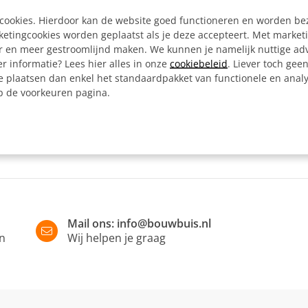
Artikelnummer:
e cookies. Hierdoor kan de website goed functioneren en worden b
tingcookies worden geplaatst als je deze accepteert. Met market
er en meer gestroomlijnd maken. We kunnen je namelijk nuttige ad
Omschrijving
r informatie? Lees hier alles in onze
cookiebeleid
. Liever toch gee
e plaatsen dan enkel het standaardpakket van functionele en analy
Kniestuk variabel 15 - 60º
op de voorkeuren pagina.
(variabel). Wordt vaak gebr
Mail ons:
info@bouwbuis.nl
in
Wij helpen je graag