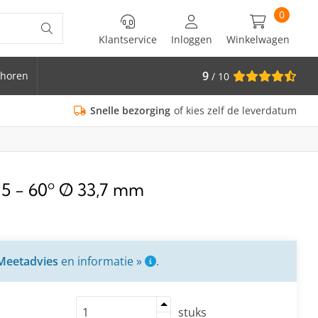
0
Klantservice
Inloggen
Winkelwagen
9
horen
/ 10
is Ø 33.7
Snelle bezorging
of kies zelf de leverdatum
15 - 60º Ø 33,7 mm
Meetadvies
en informatie »
.
stuks