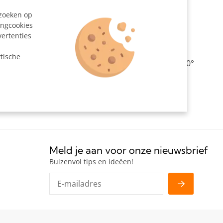
204127
ezoeken op
ingcookies
vertenties
n
tische
 voor het maken van een hoekverbinding van 15° - 60°
uikt bij trapleuningen.
Meld je aan voor onze nieuwsbrief
Buizenvol tips en ideëen!