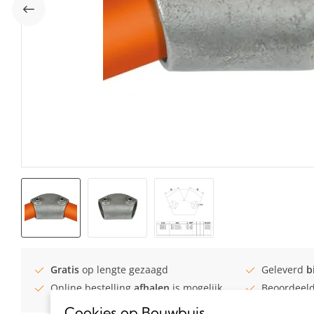
Gratis
op lengte gezaagd
Geleverd
b
Online bestelling
afhalen
is mogelijk
Beoordeel
Cookies op Bouwbuis
.