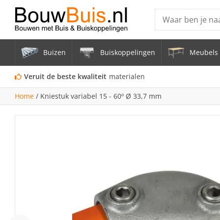
Producten
Buizen
Buiskoppelingen
Meubels 
Steigerbuis ond
Vrijstaand Span
Veruit de beste kwaliteit
materialen
mm
Home
/
Kniestuk variabel 15 - 60º Ø 33,7 mm
Zwarte steigerb
Constructiebui
Aluminium Bui