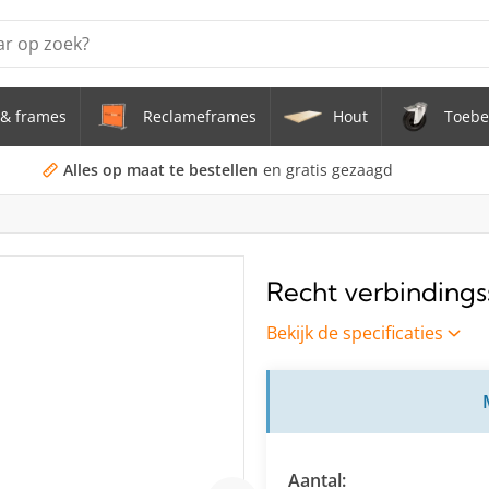
& frames
Reclameframes
Hout
Toebe
erstel tafel uit buis Ø 33,7 mm zwenkwielen Ø 75 mm
doekframe (zonder spandoek) uit gegalvaniseerde stalen bu
Alles op maat te bestellen
en gratis gezaagd
uis staal Ø 21,3 mm
s Staal Ø 21,3 mm
Recht verbinding
s Ø 21,3 mm
Bekijk de specificaties
Aantal: