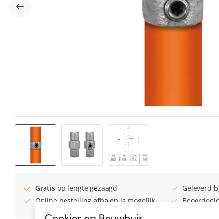
Gratis
op lengte gezaagd
Geleverd
b
Online bestelling
afhalen
is mogelijk
Beoordeel
Cookies op Bouwbuis
.