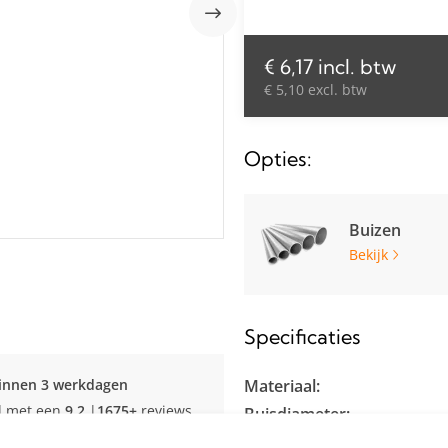
€ 6,17 incl. btw
€ 5,10 excl. btw
Opties:
Buizen
Bekijk
Specificaties
innen 3 werkdagen
Materiaal:
d met een
9.2
|
1675+
reviews
Buisdiameter:
Kleur: