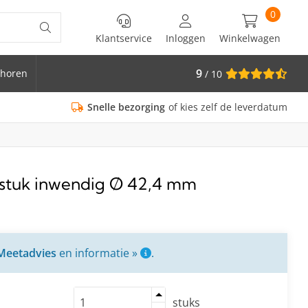
0
Klantservice
Inloggen
Winkelwagen
9
horen
/ 10
is Ø 33.7
Snelle bezorging
of kies zelf de leverdatum
sstuk inwendig Ø 42,4 mm
Meetadvies
en informatie »
.
stuks