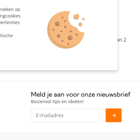
204147
ezoeken op
ingcookies
vertenties
n
tische
endig voor het maken van een rechte verbinding van 2
rs.
Meld je aan voor onze nieuwsbrief
Buizenvol tips en ideëen!