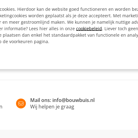
Artikelnummer:
e cookies. Hierdoor kan de website goed functioneren en worden b
tingcookies worden geplaatst als je deze accepteert. Met market
er en meer gestroomlijnd maken. We kunnen je namelijk nuttige ad
Omschrijving
r informatie? Lees hier alles in onze
cookiebeleid
. Liever toch gee
e plaatsen dan enkel het standaardpakket van functionele en analy
Recht verbindingsstuk inw
op de voorkeuren pagina.
buizen met gelijke diamete
Mail ons:
info@bouwbuis.nl
in
Wij helpen je graag