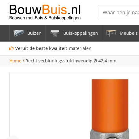
Producten
Buizen
Buiskoppelingen
Meubels 
Steigerbuis ond
Vrijstaand Span
Veruit de beste kwaliteit
materialen
mm
Home
/
Recht verbindingsstuk inwendig Ø 42,4 mm
Zwarte steigerb
Constructiebui
Aluminium Bui