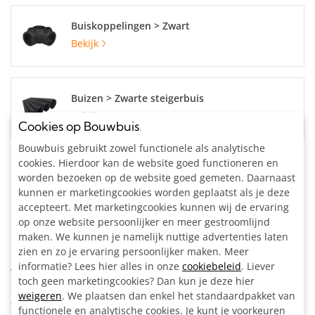
Buiskoppelingen > Zwart
Bekijk
Buizen > Zwarte steigerbuis
Bekijk
Cookies op Bouwbuis
.
Bouwbuis gebruikt zowel functionele als analytische
cookies. Hierdoor kan de website goed functioneren en
Specificaties
worden bezoeken op de website goed gemeten. Daarnaast
kunnen er marketingcookies worden geplaatst als je deze
Categorie:
Geschikt voor buiten
accepteert. Met marketingcookies kunnen wij de ervaring
Buisdiameter:
42.4 mm
op onze website persoonlijker en meer gestroomlijnd
Materiaal:
Staal, zwart gecoat
maken. We kunnen je namelijk nuttige advertenties laten
Kleur:
Zwart
zien en zo je ervaring persoonlijker maken. Meer
informatie? Lees hier alles in onze
cookiebeleid
. Liever
Artikelnummer:
205020
toch geen marketingcookies? Dan kun je deze hier
weigeren
. We plaatsen dan enkel het standaardpakket van
Omschrijving
functionele en analytische cookies. Je kunt je voorkeuren