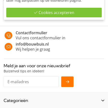
later nog aanpassen op de voorkeuren pagina.
Wand- plafond of voetplaat voor het verankeren van lichte
constructies in wand plafond of vloer.
Cookies accepteren
Contactformulier
Vul ons contactformulier in
info@bouwbuis.nl
Wij helpen je graag
Meld je aan voor onze nieuwsbrief
Buizenvol tips en ideëen!
Categorieën