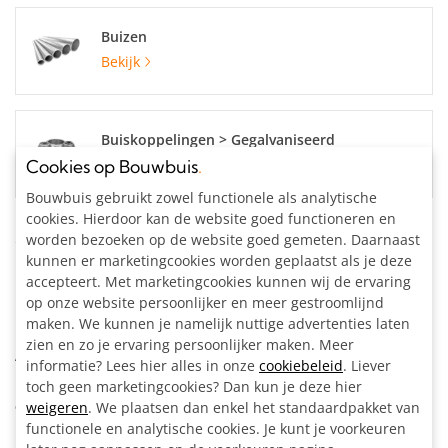
Buizen
Bekijk
Buiskoppelingen > Gegalvaniseerd
Bekijk
Cookies op Bouwbuis
.
Bouwbuis gebruikt zowel functionele als analytische
cookies. Hierdoor kan de website goed functioneren en
Specificaties
worden bezoeken op de website goed gemeten. Daarnaast
kunnen er marketingcookies worden geplaatst als je deze
accepteert. Met marketingcookies kunnen wij de ervaring
Materiaal:
Staal, gegalvaniseerd
op onze website persoonlijker en meer gestroomlijnd
Buisdiameter:
42.4 mm
maken. We kunnen je namelijk nuttige advertenties laten
Kleur:
Zilvergrijs
zien en zo je ervaring persoonlijker maken. Meer
Artikelnummer:
204189
informatie? Lees hier alles in onze
cookiebeleid
. Liever
toch geen marketingcookies? Dan kun je deze hier
Omschrijving
weigeren
. We plaatsen dan enkel het standaardpakket van
functionele en analytische cookies. Je kunt je voorkeuren