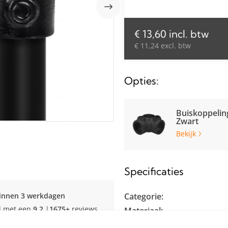
€ 13,60 incl. btw
€ 11,24 excl. btw
Opties:
Buiskoppelin
Zwart
Bekijk
Specificaties
innen 3 werkdagen
Categorie:
d met een
9.2
|
1675+
reviews
Materiaal:
Buisdiameter: