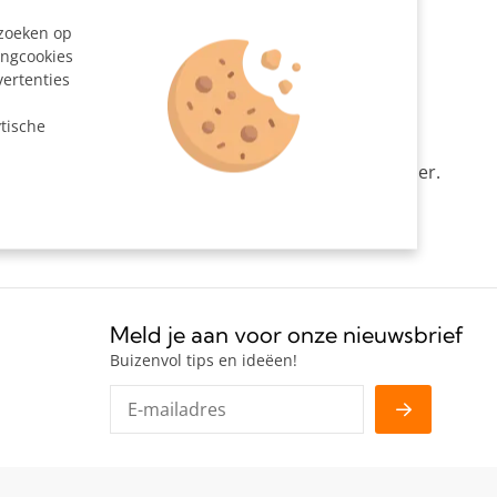
Zwart
ezoeken op
205044
ingcookies
vertenties
n
tische
 voor montage onder variabele hoek aan de staander.
Meld je aan voor onze nieuwsbrief
Buizenvol tips en ideëen!