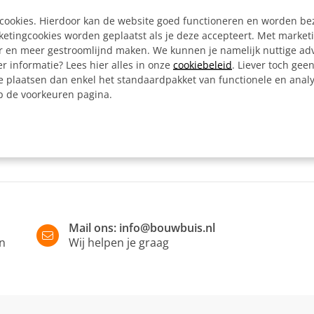
Kleur:
e cookies. Hierdoor kan de website goed functioneren en worden b
Artikelnummer:
tingcookies worden geplaatst als je deze accepteert. Met market
er en meer gestroomlijnd maken. We kunnen je namelijk nuttige ad
r informatie? Lees hier alles in onze
cookiebeleid
. Liever toch gee
Omschrijving
e plaatsen dan enkel het standaardpakket van functionele en analy
op de voorkeuren pagina.
Scharnierstuk enkel zwart
Mail ons:
info@bouwbuis.nl
in
Wij helpen je graag