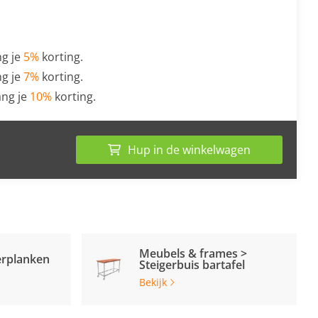
g je
5%
korting.
g je
7%
korting.
ng je
10%
korting.
Hup in de winkelwagen
Meubels & frames >
erplanken
Steigerbuis bartafel
Bekijk