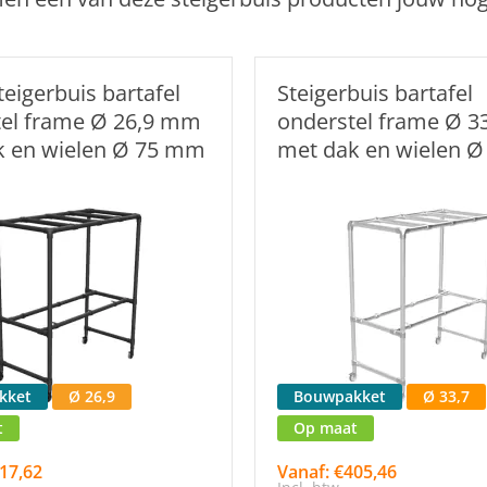
teigerbuis bartafel
Steigerbuis bartafel
tel frame Ø 26,9 mm
onderstel frame Ø 
k en wielen Ø 75 mm
met dak en wielen 
kket
Ø 26,9
Bouwpakket
Ø 33,7
t
Op maat
17,62
Vanaf: €405,46