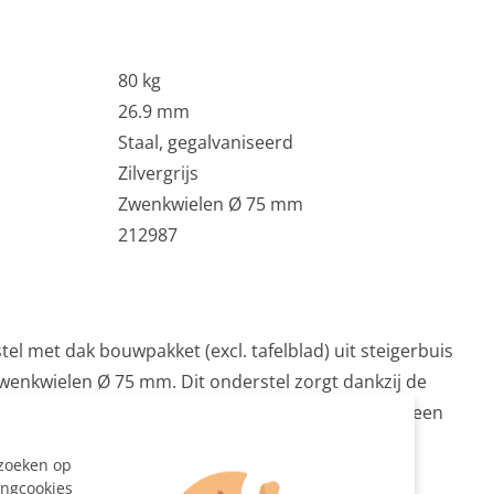
80 kg
26.9 mm
Staal, gegalvaniseerd
Zilvergrijs
Zwenkwielen Ø 75 mm
212987
tel met dak bouwpakket (excl. tafelblad) uit steigerbuis
enkwielen Ø 75 mm. Dit onderstel zorgt dankzij de
 een stabiele tafel. Maak de bartafel compleet met een
en.
ezoeken op
ingcookies