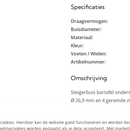
Specificaties
Draagvermogen:
Buisdiameter:
Materiaal:
Kleur:
Voeten / Wielen:
Artikelnummer:
Omschrijving
Steigerbuis bartafel onders
Ø 26,9 mm en 4 geremde zw
stevige steigerbuizen voor
schaduwdoek of hanglamp
e cookies. Hierdoor kan de website goed functioneren en worden b
tingcookies worden geplaatst als je deze accepteert. Met market
Inclusief: