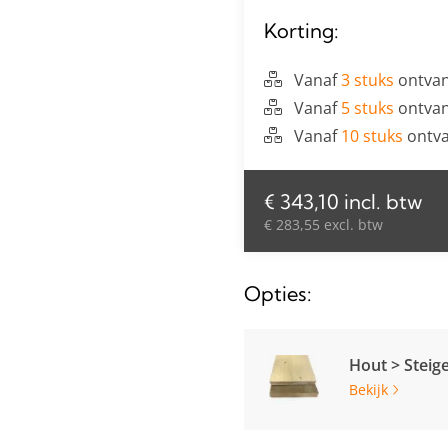
Korting:
Vanaf
3 stuks
ontvan
Vanaf
5 stuks
ontvan
Vanaf
10 stuks
ontva
€ 343,10 incl. btw
€ 283,55 excl. btw
Opties:
Hout > Steig
Bekijk