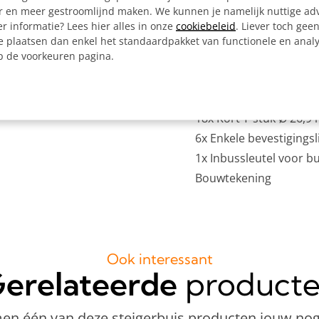
er en meer gestroomlijnd maken. We kunnen je namelijk nuttige ad
Alle materialen op ma
r informatie? Lees hier alles in onze
cookiebeleid
. Liever toch gee
4x Zwenkwiel Ø 75 mm
e plaatsen dan enkel het standaardpakket van functionele en analy
op de voorkeuren pagina.
4x Expander voor buis
1x Inbussleutel 8 mm 
4x 3-weg Hoekstuk Ø 
18x Kort T-stuk Ø 26,
6x Enkele bevestigings
1x Inbussleutel voor b
Bouwtekening
Ook interessant
erelateerde
product
n één van deze steigerbuis producten jouw nog