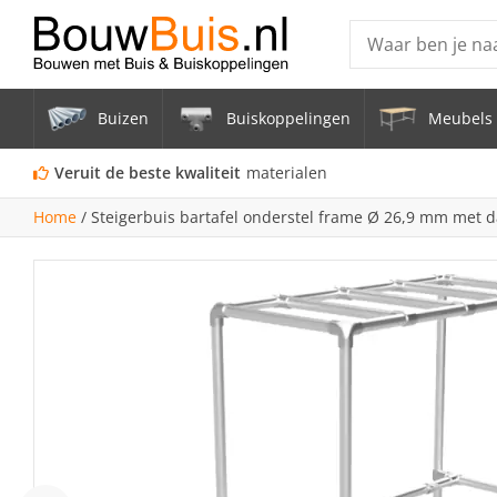
Producten
Buizen
Buiskoppelingen
Meubels 
Steigerbuis ond
Vrijstaand Span
Veruit de beste kwaliteit
materialen
mm
Home
/
Steigerbuis bartafel onderstel frame Ø 26,9 mm met 
Zwarte steigerb
Constructiebui
Aluminium Bui