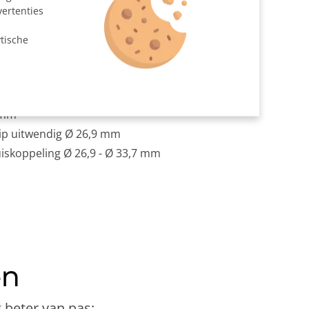
vertenties
at gezaagd
n
 met rem
tische
 Ø 33,7 mm
met korte arm
26,9 mm
9 mm
lip uitwendig Ø 26,9 mm
uiskoppeling Ø 26,9 - Ø 33,7 mm
en
 beter van pas: