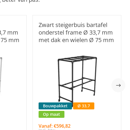
Zwart steigerbuis bartafel
33,7 mm
onderstel frame Ø 33,7 mm
Ø 75 mm
met dak en wielen Ø 75 mm
Bouwpakket
Ø 33,7
Op maat
Vanaf: €596,82