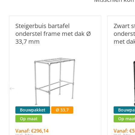
Steigerbuis bartafel
Zwart s
onderstel frame met dak Ø
onders
33,7 mm
met da
Bouwpakket
Ø 33,7
Bouwpa
Op maat
Op maa
Vanaf: €296,14
Vanaf: €5