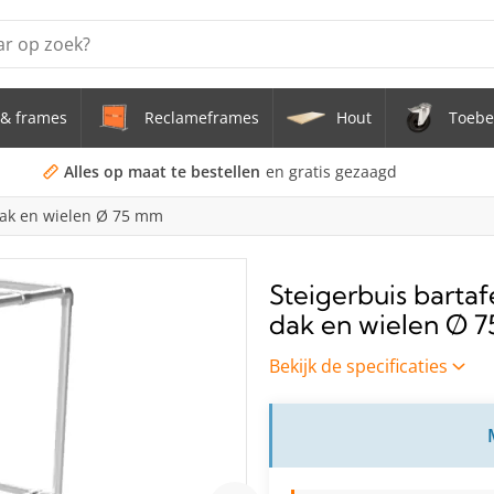
& frames
Reclameframes
Hout
Toebe
erstel tafel uit buis Ø 33,7 mm zwenkwielen Ø 75 mm
doekframe (zonder spandoek) uit gegalvaniseerde stalen bu
Alles op maat te bestellen
en gratis gezaagd
dak en wielen Ø 75 mm
uis staal Ø 21,3 mm
s Staal Ø 21,3 mm
Steigerbuis barta
dak en wielen Ø 
s Ø 21,3 mm
Bekijk de specificaties