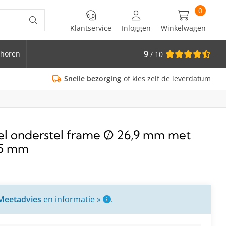
0
Klantservice
Inloggen
Winkelwagen
9
horen
/ 10
is Ø 33.7
Snelle bezorging
of kies zelf de leverdatum
fel onderstel frame Ø 26,9 mm met
75 mm
Meetadvies
en informatie »
.