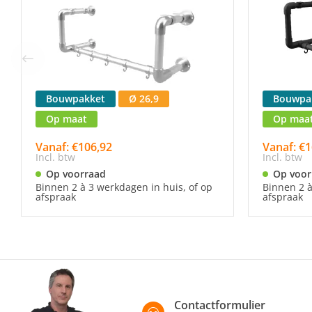
Bouwpakket
Ø 26,9
Bouwpa
Op maat
Op maa
Vanaf: €106,92
Vanaf: €1
Incl. btw
Incl. btw
Op voorraad
Op voor
Binnen 2 à 3 werkdagen in huis, of op
Binnen 2 à
afspraak
afspraak
Contactformulier