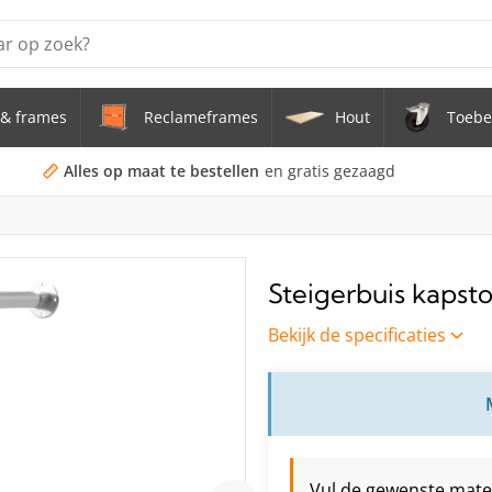
& frames
Reclameframes
Hout
Toebe
erstel tafel uit buis Ø 33,7 mm zwenkwielen Ø 75 mm
doekframe (zonder spandoek) uit gegalvaniseerde stalen bu
Alles op maat te bestellen
en gratis gezaagd
uis staal Ø 21,3 mm
s Staal Ø 21,3 mm
Steigerbuis kaps
s Ø 21,3 mm
Bekijk de specificaties
Vul de gewenste maten 