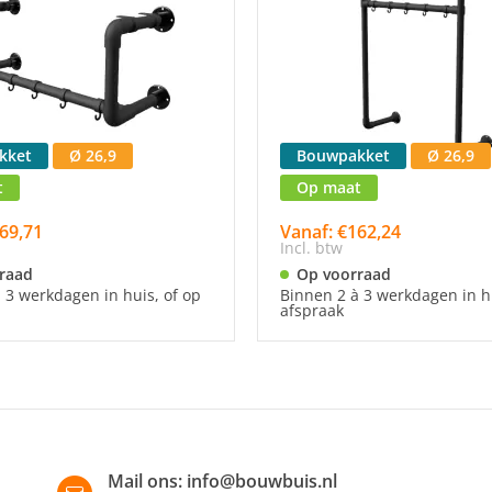
kket
Ø 26,9
Bouwpakket
Ø 26,9
t
Op maat
69,71
Vanaf: €162,24
Incl. btw
raad
Op voorraad
 3 werkdagen in huis, of op
Binnen 2 à 3 werkdagen in hu
afspraak
Mail ons:
info@bouwbuis.nl