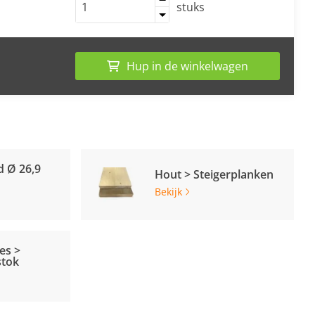
stuks
Hup in de winkelwagen
d Ø 26,9
Hout > Steigerplanken
Bekijk
es >
stok