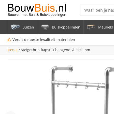
Producten
Buizen
Buiskoppelingen
Meubels 
Steigerbuis ond
Vrijstaand Span
Veruit de beste kwaliteit
materialen
mm
Home
/
Steigerbuis kapstok hangend Ø 26,9 mm
Zwarte steigerb
Constructiebui
Aluminium Bui