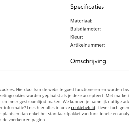
Specificaties
Materiaal:
Buisdiameter:
Kleur:
Artikelnummer:
Omschrijving
Steigerbuis kapstok hange
inclusief:
e cookies. Hierdoor kan de website goed functioneren en worden b
tingcookies worden geplaatst als je deze accepteert. Met market
Alle materialen op ma
er en meer gestroomlijnd maken. We kunnen je namelijk nuttige ad
4x Kniestuk Ø 26,9 mm
r informatie? Lees hier alles in onze
cookiebeleid
. Liever toch gee
2x Kort T-stuk Ø 26,9 
e plaatsen dan enkel het standaardpakket van functionele en analy
op de voorkeuren pagina.
5x Haak gedraaid Ø 26
4x Ronde wand/plafon