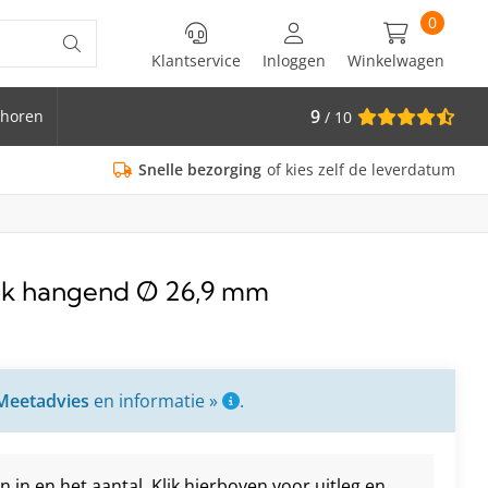
0
Klantservice
Inloggen
Winkelwagen
9
horen
/ 10
is Ø 33.7
Snelle bezorging
of kies zelf de leverdatum
tok hangend Ø 26,9 mm
Meetadvies
en informatie »
.
in en het aantal. Klik hierboven voor uitleg en