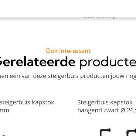
1x Inbussleutel voor b
Bouwtekening
Ook interessant
erelateerde
product
n één van deze steigerbuis producten jouw nog
steigerbuis kapstok
Steigerbuis kapstok
 mm
hangend zwart Ø 26