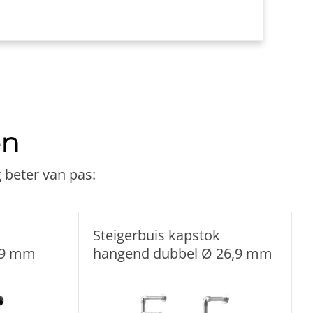
uiskoppeling Ø 26,9 - Ø 33,7 mm
en
 beter van pas:
Steigerbuis kapstok
,9 mm
hangend dubbel Ø 26,9 mm