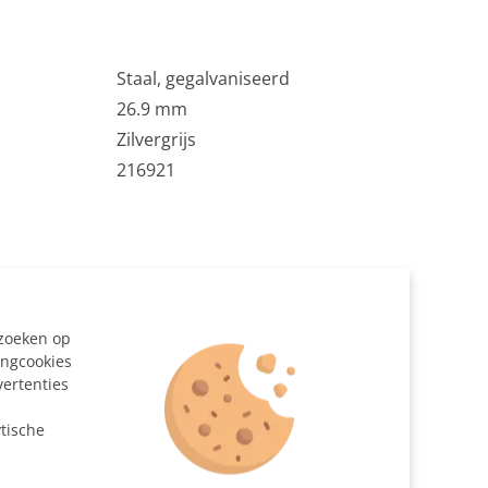
Staal, gegalvaniseerd
26.9 mm
Zilvergrijs
216921
nd uit steigerbuis Ø26.9mm met 5 stuks haken.
ezoeken op
ingcookies
at gezaagd
vertenties
n
mm
tische
,9 mm
d/voetplaat Ø 26,9 mm