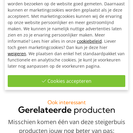
worden bezoeken op de website goed gemeten. Daarnaast
Inclusief:
kunnen er marketingcookies worden geplaatst als je deze
accepteert. Met marketingcookies kunnen wij de ervaring
Alle materialen op maat gezaagd
op onze website persoonlijker en meer gestroomlijnd
4x 3-Weg hoekstuk zwart Ø 42.4 mm
maken. We kunnen je namelijk nuttige advertenties laten
8x Hoekstuk doorlopende staander 90° zwart Ø 42,4 mm
zien en zo je ervaring persoonlijker maken. Meer
18x Enkele bevestigingslip uitwendig zwart Ø 42,4 mm
informatie? Lees hier alles in onze
cookiebeleid
. Liever
4x Ronde wand/plafond/voetplaat zwart Ø 42,4 mm
toch geen marketingcookies? Dan kun je deze hier
4x Inslagdop zwart kunststof Ø 42,4 mm
weigeren
. We plaatsen dan enkel het standaardpakket van
functionele en analytische cookies. Je kunt je voorkeuren
1x Inbussleutel voor buiskoppeling Ø 42,4 - Ø 48,3 - Ø
later nog aanpassen op de voorkeuren pagina.
60,3 mm
Bouwtekening
Cookies accepteren
Ook interessant
Gerelateerde
producten
Misschien komen één van deze steigerbuis
producten jouw nog beter van pas: