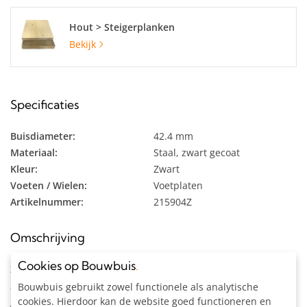
Hout > Steigerplanken
Bekijk
Specificaties
Buisdiameter:
42.4 mm
Materiaal:
Staal, zwart gecoat
Kleur:
Zwart
Voeten / Wielen:
Voetplaten
Artikelnummer:
215904Z
Omschrijving
Cookies op Bouwbuis
.
Zwarte steigerbuis kast met 3 etages (excl. planken) uit
zwarte buis Ø 42,4 mm. De koppelingen zijn te fixeren op elk
Bouwbuis gebruikt zowel functionele als analytische
cookies. Hierdoor kan de website goed functioneren en
gewenste plek waardoor de indeling zelf te bepalen is.