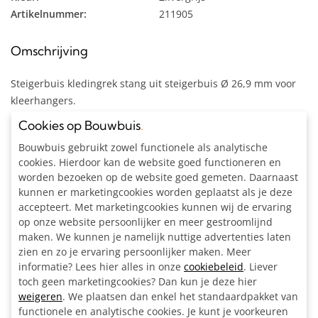
Artikelnummer:
211905
Omschrijving
Steigerbuis kledingrek stang uit steigerbuis Ø 26,9 mm voor
kleerhangers.
Cookies op Bouwbuis
.
Inclusief:
Alle materialen op maat gezaagd
Bouwbuis gebruikt zowel functionele als analytische
cookies. Hierdoor kan de website goed functioneren en
2x Ronde wand/plafond/voetplaat Ø 26,9 mm
worden bezoeken op de website goed gemeten. Daarnaast
2x Kniestuk Ø 26,9 mm
kunnen er marketingcookies worden geplaatst als je deze
1x Inbussleutel voor buiskoppeling Ø 26,9 - Ø 33,7 mm
accepteert. Met marketingcookies kunnen wij de ervaring
Bouwtekening
op onze website persoonlijker en meer gestroomlijnd
maken. We kunnen je namelijk nuttige advertenties laten
zien en zo je ervaring persoonlijker maken. Meer
informatie? Lees hier alles in onze
cookiebeleid
. Liever
toch geen marketingcookies? Dan kun je deze hier
Ook interessant
Gerelateerde
producten
weigeren
. We plaatsen dan enkel het standaardpakket van
functionele en analytische cookies. Je kunt je voorkeuren