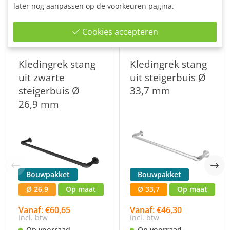
later nog aanpassen op de voorkeuren pagina.
Misschien komen één van deze steigerbuis
producten jouw nog beter van pas:
Cookies accepteren
Kledingrek stang
Kledingrek stang
uit zwarte
uit steigerbuis Ø
steigerbuis Ø
33,7 mm
26,9 mm
Bouwpakket
Bouwpakket
Ø 26,9
Op maat
Ø 33,7
Op maat
Vanaf: €60,65
Vanaf: €46,30
Incl. btw
Incl. btw
Op voorraad
Op voorraad