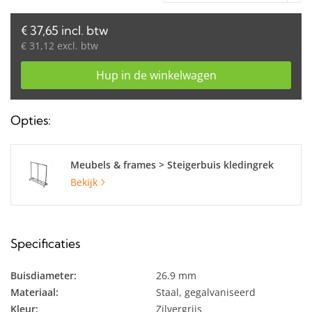
€ 37,65 incl. btw
€ 31,12 excl. btw
Hup in de winkelwagen
Opties:
Meubels & frames > Steigerbuis kledingrek
Bekijk
Specificaties
Buisdiameter:
26.9 mm
Materiaal:
Staal, gegalvaniseerd
Kleur:
Zilvergrijs