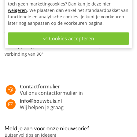
Materiaal:
Staal, gegalvaniseerd
toch geen marketingcookies? Dan kun je deze hier
Kleur:
Grijs
weigeren
. We plaatsen dan enkel het standaardpakket van
functionele en analytische cookies. Je kunt je voorkeuren
Artikelnummer:
204305
later nog aanpassen op de voorkeuren pagina.
Omschrijving
Cookies accepteren
Buiskoppeling voor het maken van een doorlopende T-
verbinding van 90°.
Contactformulier
Vul ons contactformulier in
info@bouwbuis.nl
Wij helpen je graag
Meld je aan voor onze nieuwsbrief
Buizenvol tips en ideëen!