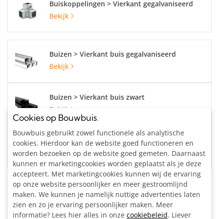
Buiskoppelingen > Vierkant gegalvaniseerd
Bekijk
Buizen > Vierkant buis gegalvaniseerd
Bekijk
Buizen > Vierkant buis zwart
Bekijk
Cookies op Bouwbuis
.
Bouwbuis gebruikt zowel functionele als analytische
Buizen > Vierkant buis aluminium
cookies. Hierdoor kan de website goed functioneren en
Bekijk
worden bezoeken op de website goed gemeten. Daarnaast
kunnen er marketingcookies worden geplaatst als je deze
accepteert. Met marketingcookies kunnen wij de ervaring
op onze website persoonlijker en meer gestroomlijnd
Specificaties
maken. We kunnen je namelijk nuttige advertenties laten
zien en zo je ervaring persoonlijker maken. Meer
Buisdiameter:
25 x 25 mm
informatie? Lees hier alles in onze
cookiebeleid
. Liever