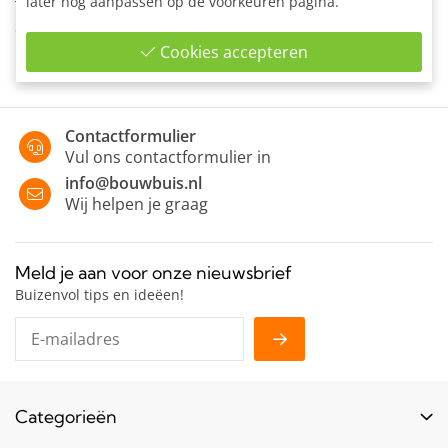
later nog aanpassen op de voorkeuren pagina.
T-stuk variabel voor diagonaalverbanden of schoren onder
een variabel hoek van 30 - 60°
Cookies accepteren
Contactformulier
Vul ons contactformulier in
info@bouwbuis.nl
Wij helpen je graag
Meld je aan voor onze nieuwsbrief
Buizenvol tips en ideëen!
Categorieën