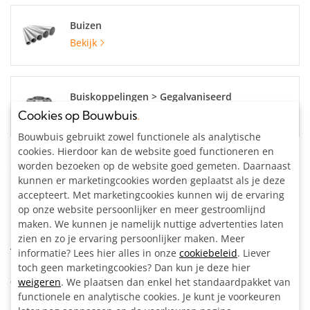
Buizen
Bekijk
Buiskoppelingen > Gegalvaniseerd
Bekijk
Cookies op Bouwbuis
.
Bouwbuis gebruikt zowel functionele als analytische
cookies. Hierdoor kan de website goed functioneren en
Specificaties
worden bezoeken op de website goed gemeten. Daarnaast
kunnen er marketingcookies worden geplaatst als je deze
accepteert. Met marketingcookies kunnen wij de ervaring
Buisdiameter:
26.9 mm
op onze website persoonlijker en meer gestroomlijnd
Materiaal:
Staal, gegalvaniseerd
maken. We kunnen je namelijk nuttige advertenties laten
Kleur:
Zilvergrijs
zien en zo je ervaring persoonlijker maken. Meer
Artikelnummer:
204133
informatie? Lees hier alles in onze
cookiebeleid
. Liever
toch geen marketingcookies? Dan kun je deze hier
Omschrijving
weigeren
. We plaatsen dan enkel het standaardpakket van
functionele en analytische cookies. Je kunt je voorkeuren