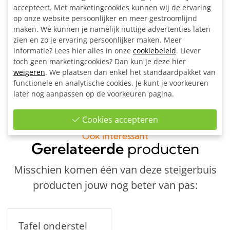
Alle materialen op maat gezaagd
accepteert. Met marketingcookies kunnen wij de ervaring
4x 3-weg hoekstuk zwart vrk 40 mm
op onze website persoonlijker en meer gestroomlijnd
6x T-stuk kort zwart vrk 40 mm
maken. We kunnen je namelijk nuttige advertenties laten
10x Enkele bevestigingslip uitwendig zwart Ø 42,4 mm
zien en zo je ervaring persoonlijker maken. Meer
4x Voetplaat zwart vrk 40 mm
informatie? Lees hier alles in onze
cookiebeleid
. Liever
toch geen marketingcookies? Dan kun je deze hier
1x Inbussleutel voor buiskoppeling Ø 42,4 - Ø 48,3 - Ø
weigeren
. We plaatsen dan enkel het standaardpakket van
60,3 mm
functionele en analytische cookies. Je kunt je voorkeuren
Bouwtekening
later nog aanpassen op de voorkeuren pagina.
Cookies accepteren
Ook interessant
Gerelateerde
producten
Misschien komen één van deze steigerbuis
producten jouw nog beter van pas:
Tafel onderstel