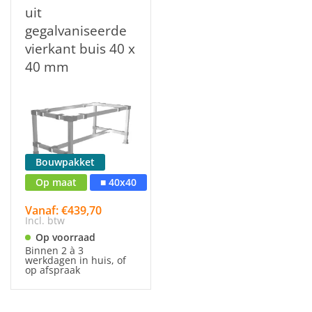
uit
gegalvaniseerde
vierkant buis 40 x
40 mm
Bouwpakket
Op maat
■ 40x40
Vanaf: €439,70
Incl. btw
Op voorraad
Binnen 2 à 3
werkdagen in huis, of
op afspraak