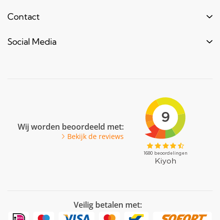
Levertijd
Toebehoren
Contact
Contact
Bestel informatie
Meubels & frames
Over ons
Blogs & laatste nieuws
info@bouwbuis.nl
Social Media
Reclameframes
Retourneren
Veel gestelde vragen
Facebook
Youtube
Pinterest
LinkedIn
Wij worden beoordeeld met:
Bekijk de reviews
Veilig betalen met: