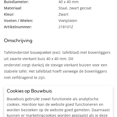
Buisdiameter:
40 x 40 mm
Materiaal:
Staal, zwart gecoat
Kleur:
Zwart
Voeten / Wielen:
Voetplaten
Artikelnummer:
218101Z
Omschrijving
Tafelonderstel bouwpakket (excl. tafelblad) met bovenliggers
uit zwarte vierkant buis 40 x 40 mm. Dit
onderstel zorgt dankzij de stevige vierkant buizen voor een
stabiele tafel. Het tafelblad hoeft vanwege de bovenliggers
niet zelfdragend te zijn.
Bestel het onderstel minimaal enkele centimeters kleiner
Cookies op Bouwbuis
.
dan het tafelblad zodat de koppelingen niet buiten het
Bouwbuis gebruikt zowel functionele als analytische
tafelblad steken.
cookies. Hierdoor kan de website goed functioneren en
worden bezoeken op de website goed gemeten. Daarnaast
Inclusief:
kunnen er marketingcookies worden geplaatst als je deze