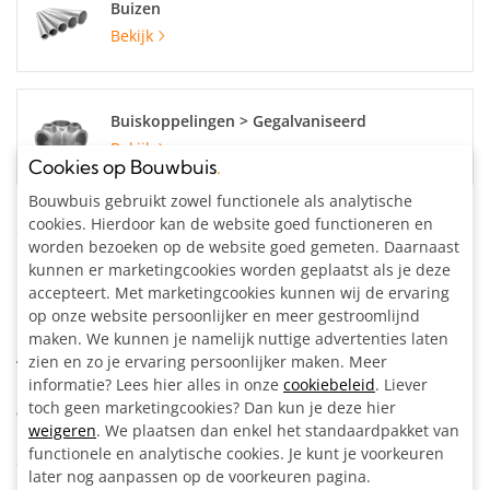
Buizen
Bekijk
Buiskoppelingen > Gegalvaniseerd
Bekijk
Cookies op Bouwbuis
.
Bouwbuis gebruikt zowel functionele als analytische
cookies. Hierdoor kan de website goed functioneren en
Specificaties
worden bezoeken op de website goed gemeten. Daarnaast
kunnen er marketingcookies worden geplaatst als je deze
Buisdiameter:
60.3 mm
accepteert. Met marketingcookies kunnen wij de ervaring
Materiaal:
Staal, gegalvaniseerd
op onze website persoonlijker en meer gestroomlijnd
Kleur:
Zilvergrijs
maken. We kunnen je namelijk nuttige advertenties laten
Artikelnummer:
204199
zien en zo je ervaring persoonlijker maken. Meer
informatie? Lees hier alles in onze
cookiebeleid
. Liever
toch geen marketingcookies? Dan kun je deze hier
Omschrijving
weigeren
. We plaatsen dan enkel het standaardpakket van
functionele en analytische cookies. Je kunt je voorkeuren
Ovale voetplaat voor het ondersteunen en verankeren van
later nog aanpassen op de voorkeuren pagina.