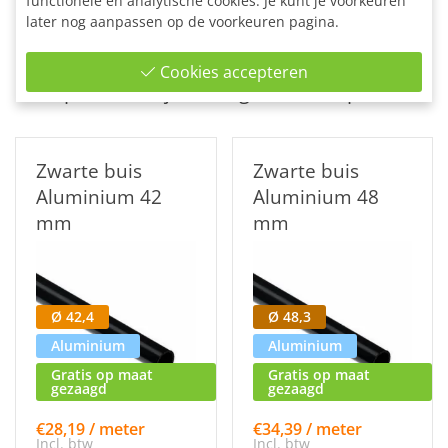
functionele en analytische cookies. Je kunt je voorkeuren
Gerelateerde
producten
later nog aanpassen op de voorkeuren pagina.
Misschien komen één van deze steigerbuis
Cookies accepteren
producten jouw nog beter van pas:
Zwarte buis
Zwarte buis
Aluminium 42
Aluminium 48
mm
mm
Ø 42,4
Ø 48,3
Aluminium
Aluminium
Gratis op maat
Gratis op maat
gezaagd
gezaagd
€28,19 / meter
€34,39 / meter
Incl. btw
Incl. btw