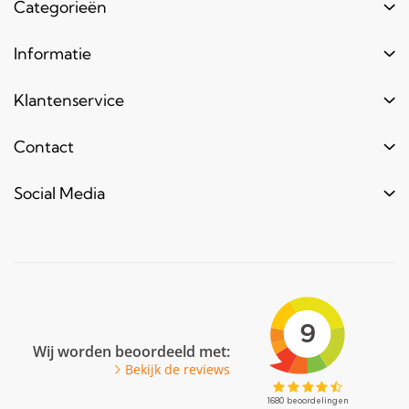
Categorieën
Buizen
Informatie
Buiskoppelingen
Login
Klantenservice
Hout
Levertijd
Toebehoren
Contact
Contact
Bestel informatie
Meubels & frames
Over ons
Blogs & laatste nieuws
info@bouwbuis.nl
Social Media
Reclameframes
Retourneren
Veel gestelde vragen
Facebook
Youtube
Pinterest
LinkedIn
Wij worden beoordeeld met:
Bekijk de reviews