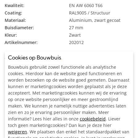
Kwaliteit:
EN AW 6060 T66
Coating:
RAL9005 / Structuur
Materiaal:
Aluminium, zwart gecoat
Buisdiameter:
27 mm
Kleur:
Zwart
Artikelnummer:
202012
Cookies op Bouwbuis
.
Omschrijving
Bouwbuis gebruikt zowel functionele als analytische
Deze zwarte aluminium buis heeft een buitendiameter van Ø
cookies. Hierdoor kan de website goed functioneren en
worden bezoeken op de website goed gemeten. Daarnaast
27 millimeter en een wanddikte van 2 millimeter. Hiermee
kunnen er marketingcookies worden geplaatst als je deze
bouw je sterke constructies voor zowel industriële als
accepteert. Met marketingcookies kunnen wij de ervaring
particuliere doeleinden.
op onze website persoonlijker en meer gestroomlijnd
maken. We kunnen je namelijk nuttige advertenties laten
Deze buis is geschikt voor buiskoppelingen Ø 26,9 mm.
zien en zo je ervaring persoonlijker maken. Meer
informatie? Lees hier alles in onze
cookiebeleid
. Liever
toch geen marketingcookies? Dan kun je deze hier
weigeren
. We plaatsen dan enkel het standaardpakket van
Ook interessant