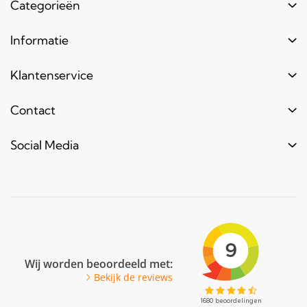
Categorieën
Buizen
Informatie
Buiskoppelingen
Login
Klantenservice
Hout
Levertijd
Toebehoren
Contact
Contact
Bestel informatie
Meubels & frames
Over ons
Blogs & laatste nieuws
info@bouwbuis.nl
Social Media
Reclameframes
Retourneren
Veel gestelde vragen
Facebook
Youtube
Pinterest
LinkedIn
Wij worden beoordeeld met:
Bekijk de reviews