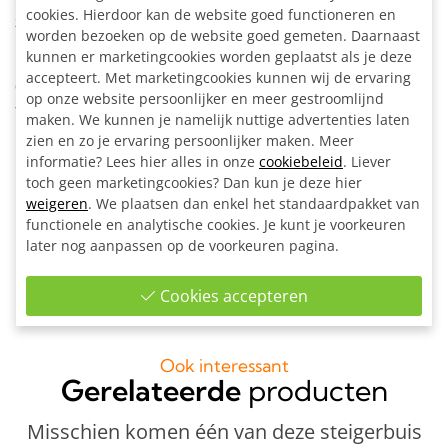
cookies. Hierdoor kan de website goed functioneren en
zelfdragend te zijn.
worden bezoeken op de website goed gemeten. Daarnaast
kunnen er marketingcookies worden geplaatst als je deze
Bestel het onderstel minimaal enkele centimeters kleiner
accepteert. Met marketingcookies kunnen wij de ervaring
dan het tafelblad zodat de koppelingen niet buiten het
op onze website persoonlijker en meer gestroomlijnd
tafelblad steken.
maken. We kunnen je namelijk nuttige advertenties laten
zien en zo je ervaring persoonlijker maken. Meer
Inclusief:
informatie? Lees hier alles in onze
cookiebeleid
. Liever
Alle materialen op maat gezaagd
toch geen marketingcookies? Dan kun je deze hier
8x Ronde wand/plafond/voetplaat zwart Ø 26,9 mm
weigeren
. We plaatsen dan enkel het standaardpakket van
6x Kort T-stuk Zwart Ø 26,9 mm
functionele en analytische cookies. Je kunt je voorkeuren
later nog aanpassen op de voorkeuren pagina.
1x Inbussleutel voor buiskoppeling Ø 26,9 - Ø 33,7 mm
Bouwtekening
Cookies accepteren
Ook interessant
Gerelateerde
producten
Misschien komen één van deze steigerbuis