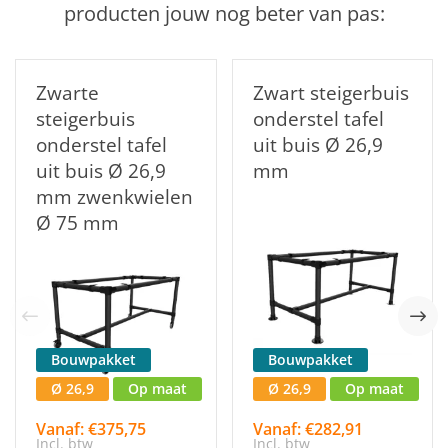
producten jouw nog beter van pas:
Zwarte
Zwart steigerbuis
steigerbuis
onderstel tafel
onderstel tafel
uit buis Ø 26,9
uit buis Ø 26,9
mm
mm zwenkwielen
Ø 75 mm
Bouwpakket
Bouwpakket
Ø 26,9
Op maat
Ø 26,9
Op maat
Vanaf: €375,75
Vanaf: €282,91
Incl. btw
Incl. btw