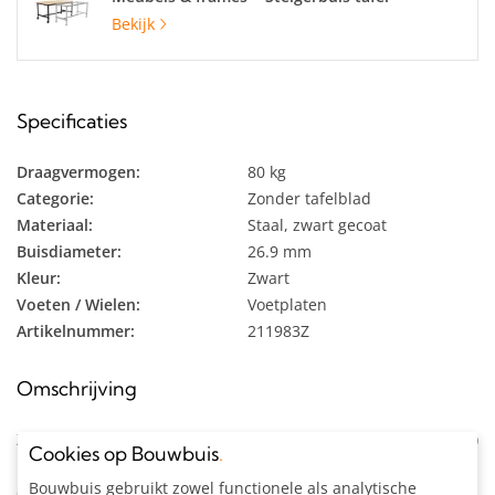
Bekijk
Specificaties
Draagvermogen:
80 kg
Categorie:
Zonder tafelblad
Materiaal:
Staal, zwart gecoat
Buisdiameter:
26.9 mm
Kleur:
Zwart
Voeten / Wielen:
Voetplaten
Artikelnummer:
211983Z
Omschrijving
Zwarte steigerbuis tafel onderstel bouwpakket (excl. tafelblad)
Cookies op Bouwbuis
.
uit zwarte buis Ø 26,9 mm
voor zelfdragend tafelblad
. Omdat
Bouwbuis gebruikt zowel functionele als analytische
dit onderstel geen bovenliggers heeft dient het tafelblad