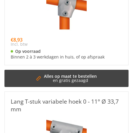
€8,93
Incl. btw
Op voorraad
Binnen 2 à 3 werkdagen in huis, of op afspraak
t te bestellen
s gezaagd
Lang T-stuk variabele hoek 0 - 11° Ø 33,7
mm