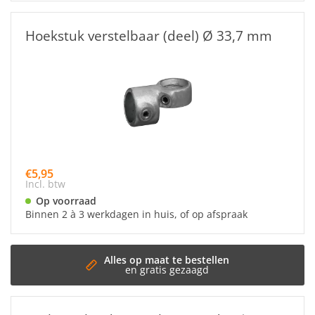
Hoekstuk verstelbaar (deel) Ø 33,7 mm
€5,95
Incl. btw
Op voorraad
Binnen 2 à 3 werkdagen in huis, of op afspraak
t te bestellen
s gezaagd