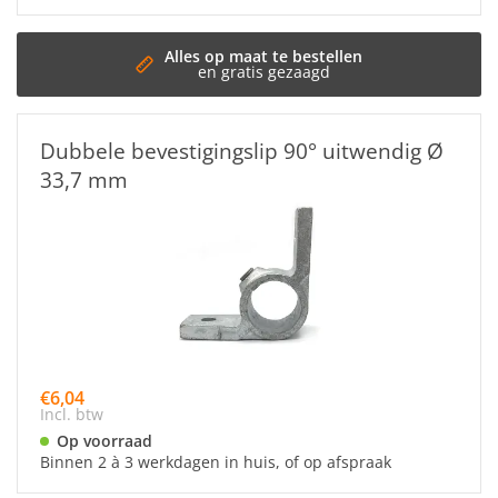
t te bestellen
s gezaagd
Dubbele bevestigingslip 90° uitwendig Ø
33,7 mm
€6,04
Incl. btw
Op voorraad
Binnen 2 à 3 werkdagen in huis, of op afspraak