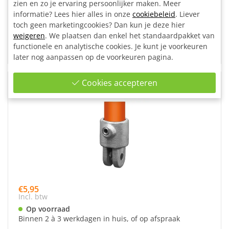
zien en zo je ervaring persoonlijker maken. Meer
informatie? Lees hier alles in onze
cookiebeleid
. Liever
€9,77
toch geen marketingcookies? Dan kun je deze hier
Incl. btw
weigeren
. We plaatsen dan enkel het standaardpakket van
Op voorraad
functionele en analytische cookies. Je kunt je voorkeuren
Binnen 2 à 3 werkdagen in huis, of op afspraak
later nog aanpassen op de voorkeuren pagina.
Cookies accepteren
Huls scharnierstuk Ø 33,7 mm
€5,95
Incl. btw
Op voorraad
Binnen 2 à 3 werkdagen in huis, of op afspraak