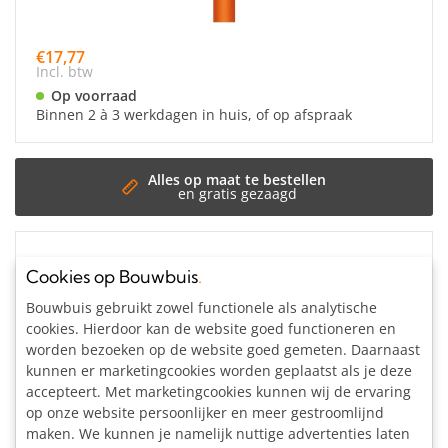
€17,77
Incl. btw
Op voorraad
Binnen 2 à 3 werkdagen in huis, of op afspraak
t te bestellen
s gezaagd
Scharnierstuk enkel (compleet) Ø 33,7
Cookies op Bouwbuis
.
mm
Bouwbuis gebruikt zowel functionele als analytische
cookies. Hierdoor kan de website goed functioneren en
worden bezoeken op de website goed gemeten. Daarnaast
kunnen er marketingcookies worden geplaatst als je deze
accepteert. Met marketingcookies kunnen wij de ervaring
op onze website persoonlijker en meer gestroomlijnd
maken. We kunnen je namelijk nuttige advertenties laten