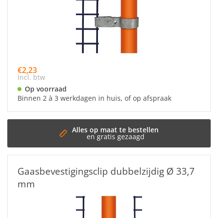
€2,23
Incl. btw
Op voorraad
Binnen 2 à 3 werkdagen in huis, of op afspraak
t te bestellen
s gezaagd
Gaasbevestigingsclip dubbelzijdig Ø 33,7
mm