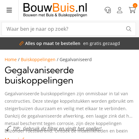
0
llen
en gratis gezaagd
Snel
Home
/
Buiskoppelingen
/
Gegalvaniseerd
Gegalvaniseerde
buiskoppelingen
Gegalvaniseerde buiskoppelingen zijn onmisbaar in tal van
constructies. Deze stevige koppelstukken worden gebruikt om
steigerbuizen duurzaam en veilig met elkaar te verbinden.
Dankzij de gegalvaniseerde afwerking, een laagje zink dat het
metaal beschermt tegen corrosie, zijn deze koppelingen
TIP: Gebruik de filter en vindt het sneller!
bijzonder roestwerend. Ontdek de mogelijkheden en begin
vandaag nog met bouwen!