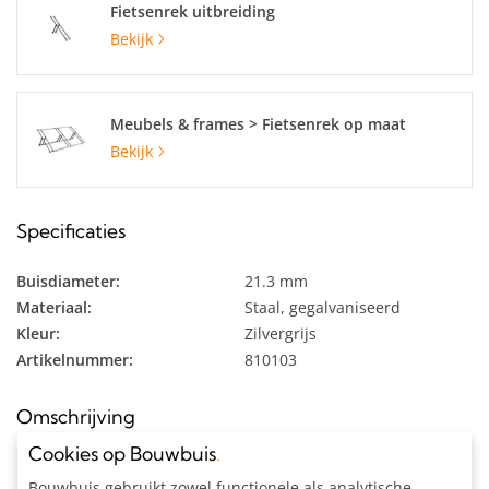
Fietsenrek uitbreiding
Bekijk
Meubels & frames > Fietsenrek op maat
Bekijk
Specificaties
Buisdiameter:
21.3 mm
Materiaal:
Staal, gegalvaniseerd
Kleur:
Zilvergrijs
Artikelnummer:
810103
Omschrijving
Cookies op Bouwbuis
.
Fietsenrek op maat voor 3 fietsen uit gegalvaniseerde buis Ø
Bouwbuis gebruikt zowel functionele als analytische