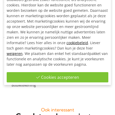
21,3 mm. Bepaal zelf de lengtemaat en de positie van de
cookies. Hierdoor kan de website goed functioneren en
rekken. Stel ze, per rek, eenvoudig af op de gewenste
worden bezoeken op de website goed gemeten. Daarnaast
fietsband breedte. Superhandig als je verschillende
kunnen er marketingcookies worden geplaatst als je deze
soorten fietsen wilt stallen zoals bijvoorbeeld stadsfietsen,
accepteert. Met marketingcookies kunnen wij de ervaring
kinderfietsen en mountainbikes. Met de meegeleverde
op onze website persoonlijker en meer gestroomlijnd
bevestigingslippen kan de fietsenrek eventueel op de
maken. We kunnen je namelijk nuttige advertenties laten
zien en zo je ervaring persoonlijker maken. Meer
vloer worden verankerd.
informatie? Lees hier alles in onze
cookiebeleid
. Liever
toch geen marketingcookies? Dan kun je deze hier
Inclusief:
weigeren
. We plaatsen dan enkel het standaardpakket van
Alle materialen op maat gezaagd
functionele en analytische cookies. Je kunt je voorkeuren
24x Kort T-stuk Ø 21,3 mm
later nog aanpassen op de voorkeuren pagina.
4x Enkele bevestigingslip uitwendig Ø 21,3 mm
6x Inslagdop zwart kunststof Ø 21,3 mm
Cookies accepteren
1x Inbussleutel voor buiskoppeling Ø 21,3 mm
Bouwtekening
Ook interessant