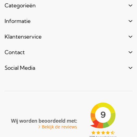
Categorieën
Buizen
Informatie
Buiskoppelingen
Login
Klantenservice
Hout
Levertijd
Toebehoren
Contact
Contact
Bestel informatie
Meubels & frames
Over ons
Blogs & laatste nieuws
info@bouwbuis.nl
Social Media
Reclameframes
Retourneren
Veel gestelde vragen
Facebook
Youtube
Pinterest
LinkedIn
Wij worden beoordeeld met:
Bekijk de reviews