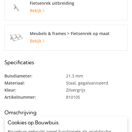
Fietsenrek uitbreiding
Bekijk
Meubels & frames > Fietsenrek op maat
Bekijk
Specificaties
Buisdiameter:
21.3 mm
Materiaal:
Staal, gegalvaniseerd
Kleur:
Zilvergrijs
Artikelnummer:
810105
Omschrijving
Cookies op Bouwbuis
.
Fietsenrek op maat voor 5 fietsen uit gegalvaniseerde buis Ø
Bouwbuis gebruikt zowel functionele als analytische