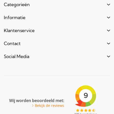
Categorieën
Buizen
Informatie
Buiskoppelingen
Login
Klantenservice
Hout
Levertijd
Toebehoren
Contact
Contact
Bestel informatie
Meubels & frames
Over ons
Blogs & laatste nieuws
info@bouwbuis.nl
Social Media
Reclameframes
Retourneren
Veel gestelde vragen
Facebook
Youtube
Pinterest
LinkedIn
Wij worden beoordeeld met:
Bekijk de reviews