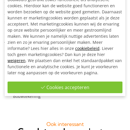
21,3 mm. Bepaal zelf de lengtemaat en de positie van de
cookies. Hierdoor kan de website goed functioneren en
rekken. Stel ze, per rek, eenvoudig af op de gewenste
worden bezoeken op de website goed gemeten. Daarnaast
fietsband breedte. Superhandig als je verschillende
kunnen er marketingcookies worden geplaatst als je deze
soorten fietsen wilt stallen zoals bijvoorbeeld stadsfietsen,
accepteert. Met marketingcookies kunnen wij de ervaring
kinderfietsen en mountainbikes. Met de meegeleverde
op onze website persoonlijker en meer gestroomlijnd
bevestigingslippen kan de fietsenrek eventueel op de
maken. We kunnen je namelijk nuttige advertenties laten
zien en zo je ervaring persoonlijker maken. Meer
vloer worden verankerd.
informatie? Lees hier alles in onze
cookiebeleid
. Liever
toch geen marketingcookies? Dan kun je deze hier
Inclusief:
weigeren
. We plaatsen dan enkel het standaardpakket van
Alle materialen op maat gezaagd
functionele en analytische cookies. Je kunt je voorkeuren
40x Kort T-stuk Ø 21,3 mm
later nog aanpassen op de voorkeuren pagina.
4x Enkele bevestigingslip uitwendig Ø 21,3 mm
6x Inslagdop zwart kunststof Ø 21,3 mm
Cookies accepteren
1x Inbussleutel voor buiskoppeling Ø 21,3 mm
Bouwtekening
Ook interessant